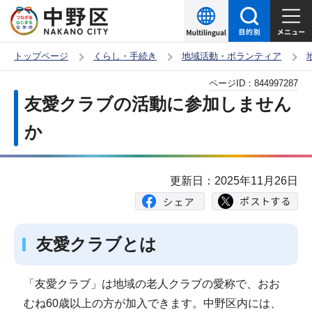
こ
の
ペ
トップページ
くらし・手続き
地域活動・ボランティア
ー
本
ページID：
844997287
ジ
文
友愛クラブの活動に参加しません
の
こ
先
か
こ
頭
か
で
ら
更新日：2025年11月26日
す
友愛クラブとは
「友愛クラブ」は地域の老人クラブの愛称で、おお
むね60歳以上の方が加入できます。中野区内には、