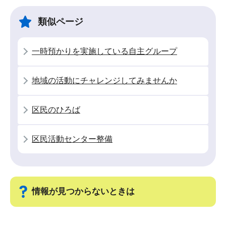
ビ
こ
ゲ
ま
類似ページ
ー
で
シ
一時預かりを実施している自主グループ
ョ
ン
地域の活動にチャレンジしてみませんか
こ
こ
区民のひろば
か
ら
区民活動センター整備
情報が見つからないときは
サ