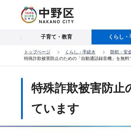
こ
の
ペ
ー
子育て・教育
くらし・
ジ
の
トップページ
くらし・手続き
防犯・安
先
特殊詐欺被害防止のための「自動通話録音機」を無料
頭
で
本
す
文
特殊詐欺被害防止
こ
こ
か
ています
ら