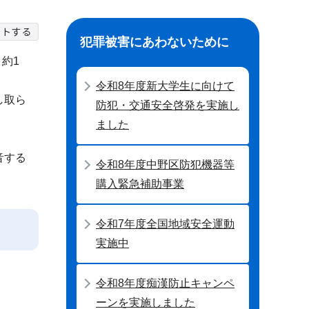
犯罪被害にあわないために
約1
令和8年度新大学生に向けて
し取ら
防犯・交通安全啓発を実施し
ました
音する
令和8年度中野区防犯機器等
購入緊急補助事業
令和7年度全国地域安全運動
実施中
令和8年度痴漢防止キャンペ
ーンを実施しました