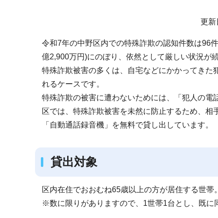
サ
更新
ブ
令和7年の中野区内での特殊詐欺の認知件数は96件(
ナ
億2,900万円)にのぼり、依然として厳しい状況が
ビ
特殊詐欺被害の多くは、自宅などにかかってきた
ゲ
れるケースです。
ー
特殊詐欺の被害に遭わないためには、「犯人の電
シ
区では、特殊詐欺被害を未然に防止するため、相
ョ
「自動通話録音機」を無料で貸し出しています。
ン
こ
こ
貸出対象
か
ら
区内在住でおおむね65歳以上の方が居住する世帯
※数に限りがありますので、1世帯1台とし、既に