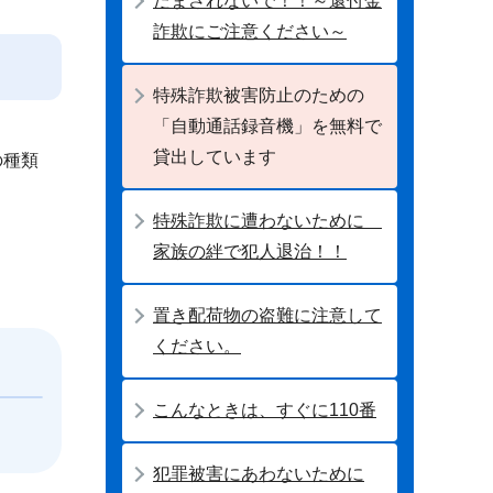
だまされないで！！～還付金
詐欺にご注意ください～
特殊詐欺被害防止のための
「自動通話録音機」を無料で
貸出しています
の種類
特殊詐欺に遭わないために
家族の絆で犯人退治！！
置き配荷物の盗難に注意して
ください。
こんなときは、すぐに110番
犯罪被害にあわないために