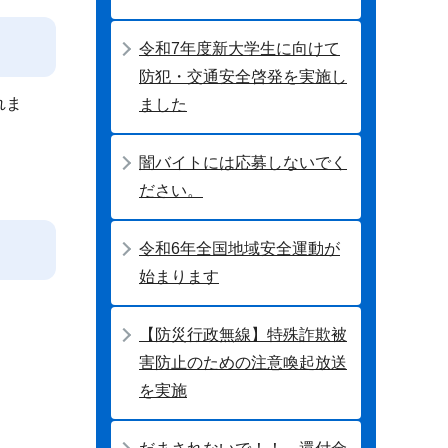
令和7年度新大学生に向けて
防犯・交通安全啓発を実施し
れま
ました
闇バイトには応募しないでく
ださい。
令和6年全国地域安全運動が
始まります
【防災行政無線】特殊詐欺被
害防止のための注意喚起放送
を実施