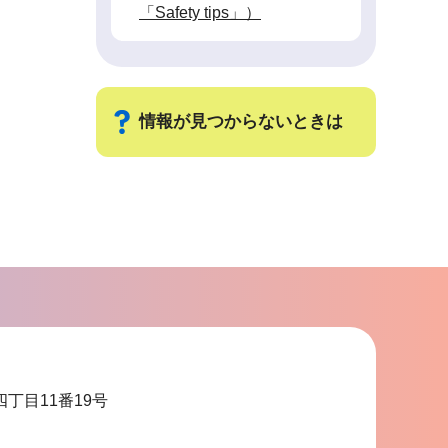
「Safety tips」）
情報が見つからないときは
サ
ブ
ナ
ビ
ゲ
ー
シ
ョ
四丁目11番19号
ン
こ