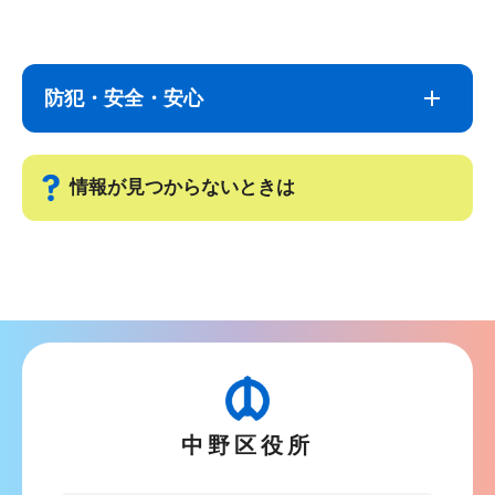
サ
本
ブ
文
ナ
こ
防犯・安全・安心
ビ
こ
ゲ
ま
ー
で
情報が見つからないときは
シ
ョ
サ
ン
ブ
こ
ナ
こ
ビ
か
ゲ
ら
ー
中野区役所
シ
ョ