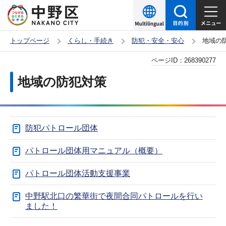
こ
の
ペ
トップページ
くらし・手続き
防犯・安全・安心
地域の
ー
本
ページID：
268390277
ジ
文
の
地域の防犯対策
こ
先
こ
頭
か
で
防犯パトロール団体
ら
す
パトロール団体用マニュアル（概要）
パトロール団体活動支援事業
中野駅北口の繁華街で夜間合同パトロールを行い
ました！