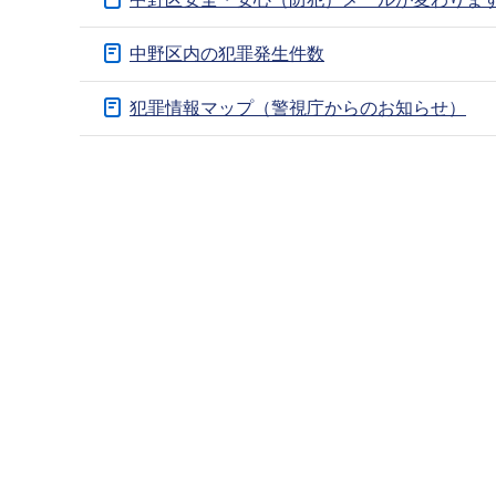
ブ
ナ
中野区内の犯罪発生件数
ビ
ゲ
犯罪情報マップ（警視庁からのお知らせ）
ー
本
シ
文
ョ
こ
ン
こ
こ
ま
こ
で
か
ら