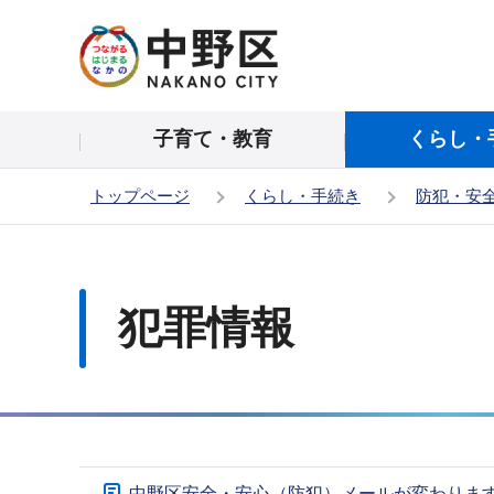
こ
の
ペ
ー
子育て・教育
くらし・
ジ
の
トップページ
くらし・手続き
防犯・安
先
頭
本
で
文
す
こ
犯罪情報
こ
か
ら
サ
中野区安全・安心（防犯）メールが変わりま