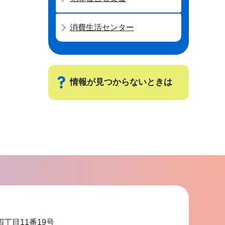
消費生活センター
情報が見つからないときは
サ
ブ
ナ
ビ
ゲ
ー
シ
ョ
四丁目11番19号