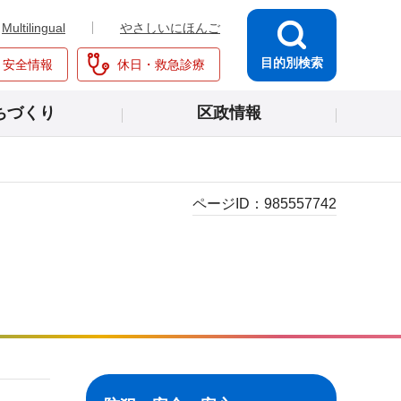
Multilingual
やさしいにほんご
目的別検索
・安全情報
休日・救急診療
ちづくり
区政情報
ページID：
985557742