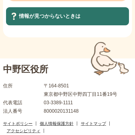
情報が見つからないときは
サ
ブ
ナ
ビ
中野区役所
ゲ
ー
住所
〒164-8501
シ
東京都中野区中野四丁目11番19号
ョ
代表電話
03-3389-1111
ン
法人番号
8000020131148
こ
こ
サイトポリシー
個人情報保護方針
サイトマップ
ま
アクセシビリティ