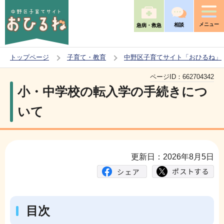
こ
の
メニュー
相談
急病・救急
ペ
ー
トップページ
子育て・教育
中野区子育てサイト「おひるね」
ジ
本
の
ページID：
662704342
文
小・中学校の転入学の手続きにつ
先
こ
頭
いて
こ
で
か
す
ら
更新日：2026年8月5日
目次