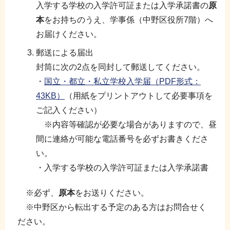
入学する学校の入学許可証または入学承諾書の
原
本
をお持ちのうえ、学事係（中野区役所7階）へ
お届けください。
郵送による届出
封筒に次の2点を同封して郵送してください。
・
国立・都立・私立学校入学届（PDF形式：
43KB）
（用紙をプリントアウトして必要事項を
ご記入ください）
※内容等確認が必要な場合がありますので、昼
間に連絡が可能な電話番号を必ずお書きくださ
い。
・入学する学校の入学許可証または入学承諾書
※必ず、
原本
をお送りください。
※中野区から転出する予定のある方はお問合せく
ださい。