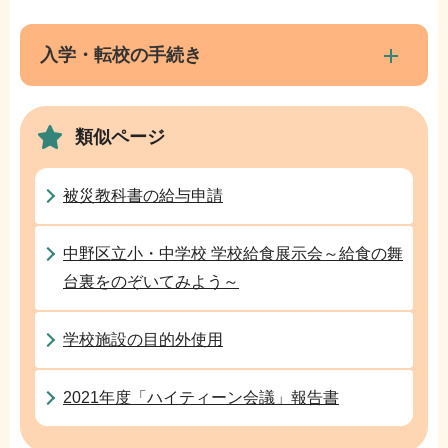
文
ブ
こ
ナ
入学・転校の手続き
こ
ビ
ま
ゲ
で
類似ページ
ー
シ
ョ
被災教科書の給与申請
ン
こ
中野区立小・中学校 学校給食展示会～給食の舞
こ
台裏をのぞいてみよう～
か
ら
学校施設の目的外使用
2021年度「ハイティーン会議」報告書