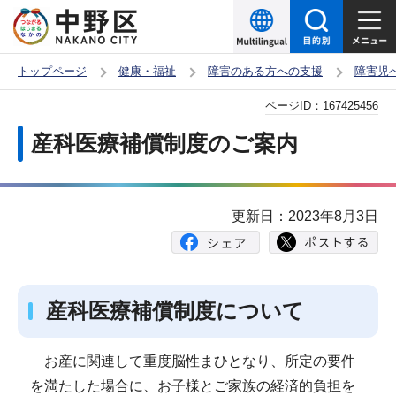
こ
の
ペ
トップページ
健康・福祉
障害のある方への支援
障害児
ー
本
ページID：
167425456
ジ
文
の
産科医療補償制度のご案内
こ
先
こ
頭
か
で
更新日：2023年8月3日
ら
す
産科医療補償制度について
お産に関連して重度脳性まひとなり、所定の要件
を満たした場合に、お子様とご家族の経済的負担を