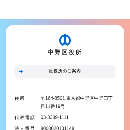
サ
ョ
ブ
ン
ナ
こ
ビ
こ
ゲ
か
ー
ら
中野区役所
シ
ョ
ン
区役所のご案内
こ
こ
ま
住所
〒164-8501 東京都中野区中野四丁
で
目11番19号
代表電話
03-3389-1111
法人番号
8000020131148