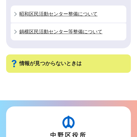
ー
で
シ
昭和区民活動センター整備について
ョ
ン
鍋横区民活動センター等整備について
こ
こ
か
ら
情報が見つからないときは
サ
ブ
ナ
ビ
ゲ
ー
中野区役所
シ