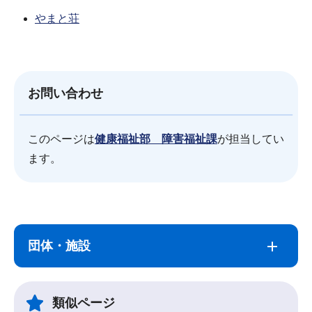
やまと荘
お問い合わせ
このページは
健康福祉部 障害福祉課
が担当してい
ます。
サ
本
ブ
文
団体・施設
ナ
こ
ビ
こ
ゲ
ま
類似ページ