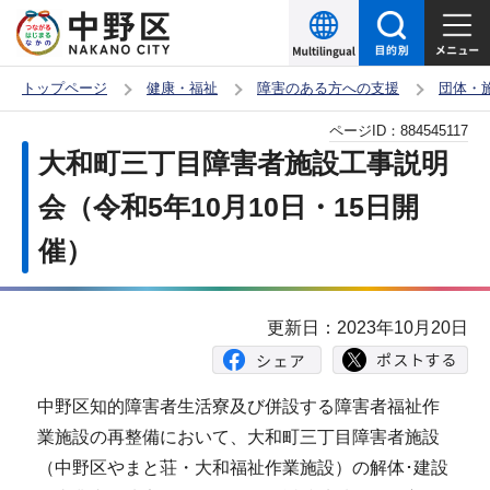
こ
の
ペ
トップページ
健康・福祉
障害のある方への支援
団体・
ー
本
ページID：
884545117
ジ
文
大和町三丁目障害者施設工事説明
の
こ
先
会（令和5年10月10日・15日開
こ
頭
催）
か
で
ら
す
更新日：2023年10月20日
中野区知的障害者生活寮及び併設する障害者福祉作
業施設の再整備において、大和町三丁目障害者施設
（中野区やまと荘・大和福祉作業施設）の解体･建設