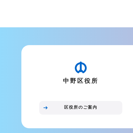
本
文
こ
こ
ま
で
中野区役所
区役所のご案内