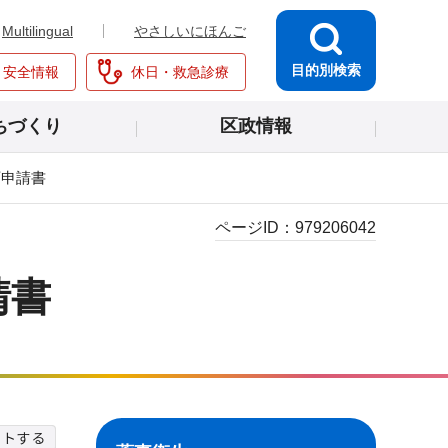
Multilingual
やさしいにほんご
目的別検索
・安全情報
休日・救急診療
ちづくり
区政情報
可申請書
ページID：
979206042
請書