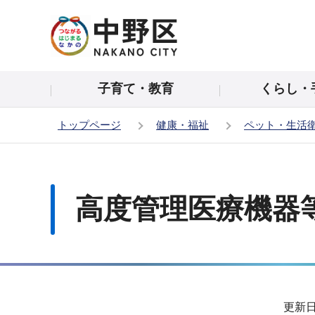
こ
の
ペ
ー
子育て・教育
くらし・
ジ
の
トップページ
健康・福祉
ペット・生活
先
頭
本
で
文
す
こ
高度管理医療機器
こ
か
ら
サ
更新日