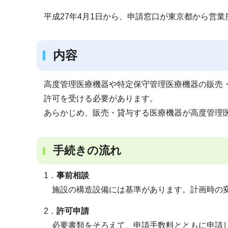
ブ
平成27年4月1日から、申請窓口が東京都から営
ナ
ビ
ゲ
内容
ー
シ
高度管理医療機器や特定保守管理医療機器の販売
ョ
許可を受ける必要があります。
ン
あらかじめ、販売・貸与する医療機器が高度管理
こ
こ
か
手続きの流れ
ら
1．
事前相談
施設の構造設備には基準があります。計画時の変
2．
許可申請
必要書類をそろえて、申請手数料とともに申請