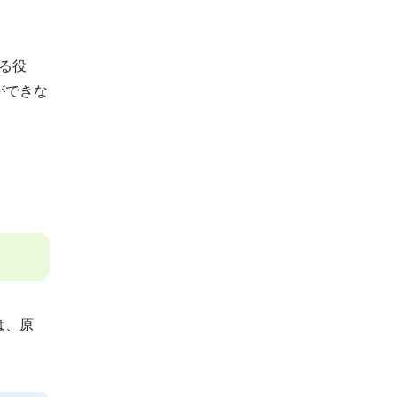
こ
こ
ま
る役
で
ができな
は、原