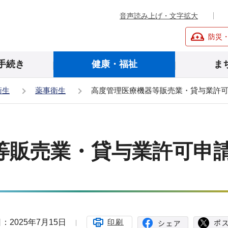
音声読み上げ・文字拡大
防災
手続き
健康・福祉
ま
衛生
薬事衛生
高度管理医療機器等販売業・貸与業許
等販売業・貸与業許可申
：2025年7月15日
印刷