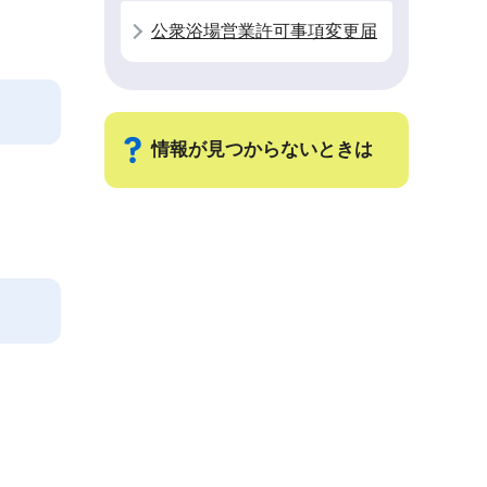
公衆浴場営業許可事項変更届
情報が見つからないときは
サ
ブ
ナ
ビ
ゲ
ー
シ
ョ
ン