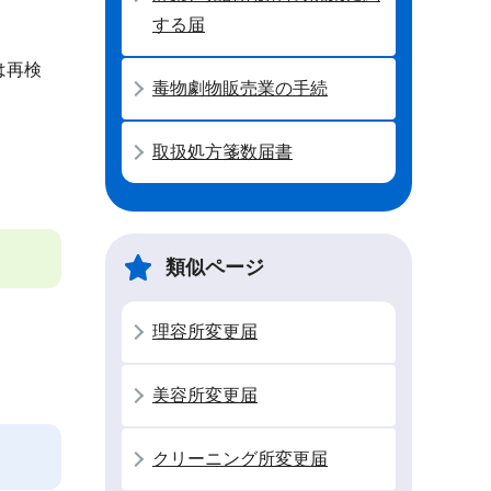
する届
は再検
毒物劇物販売業の手続
取扱処方箋数届書
類似ページ
理容所変更届
美容所変更届
クリーニング所変更届