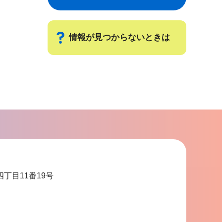
情報が見つからないときは
サ
ブ
ナ
ビ
ゲ
ー
シ
ョ
四丁目11番19号
ン
こ
こ