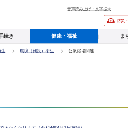
音声読み上げ・文字拡大
防災
手続き
健康・福祉
ま
衛生
環境（施設）衛生
公衆浴場関連
できなくなります（令和4年4月1日施行）