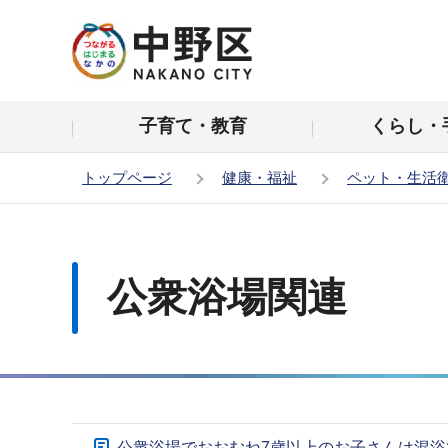
こ
の
ペ
ー
子育て・教育
くらし・
ジ
の
トップページ
健康・福祉
ペット・生活
先
頭
本
で
文
す
こ
公衆浴場関連
こ
か
ら
サ
公衆浴場でおおむね7歳以上のお子さんは混浴