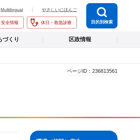
Multilingual
やさしいにほんご
目的別検索
・安全情報
休日・救急診療
ちづくり
区政情報
ページID：
236813561