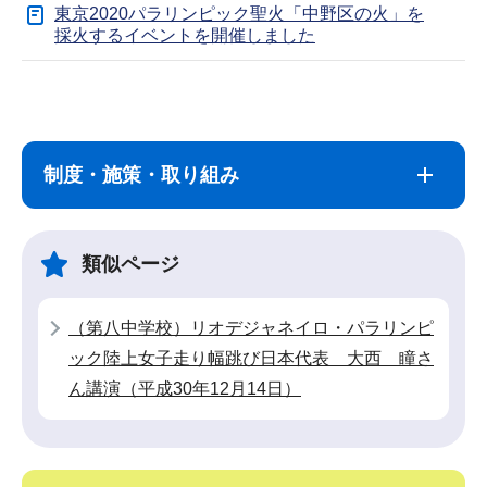
東京2020パラリンピック聖火「中野区の火」を
採火するイベントを開催しました
サ
本
ブ
文
ナ
こ
制度・施策・取り組み
ビ
こ
ゲ
ま
ー
で
類似ページ
シ
ョ
（第八中学校）リオデジャネイロ・パラリンピ
ン
ック陸上女子走り幅跳び日本代表 大西 瞳さ
こ
ん講演（平成30年12月14日）
こ
か
ら