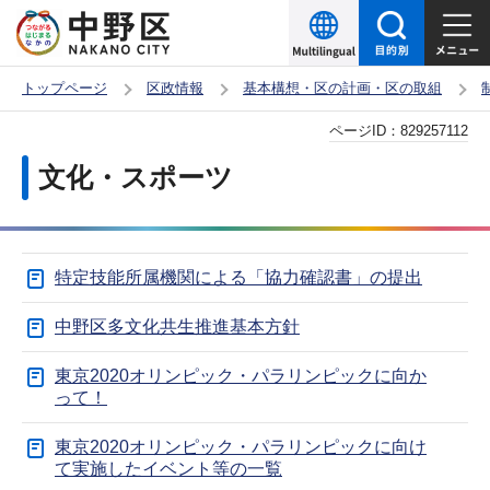
こ
の
ペ
トップページ
区政情報
基本構想・区の計画・区の取組
ー
本
ページID：
829257112
ジ
文
の
文化・スポーツ
こ
先
こ
頭
か
で
特定技能所属機関による「協力確認書」の提出
ら
す
中野区多文化共生推進基本方針
東京2020オリンピック・パラリンピックに向か
って！
東京2020オリンピック・パラリンピックに向け
て実施したイベント等の一覧