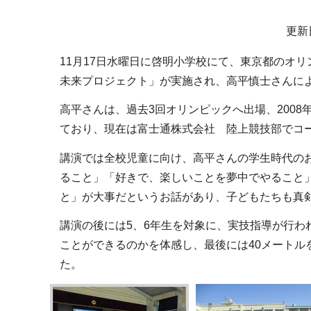
サ
更新
ブ
11月17日水曜日に啓明小学校にて、東京都のオ
ナ
未来プロジェクト」が実施され、高平慎士さんに
ビ
ゲ
高平さんは、過去3回オリンピックへ出場、2008
ー
ており、現在は富士通株式会社 陸上競技部でコ
シ
講演では全校児童に向け、高平さんの学生時代の
ョ
ること」「好きで、楽しいことを夢中でやること
ン
と」が大事だというお話があり、子どもたちも真
こ
こ
講演の後には5、6年生を対象に、実技指導が行わ
か
ことができるのかを体感し、最後には40メートル
ら
た。