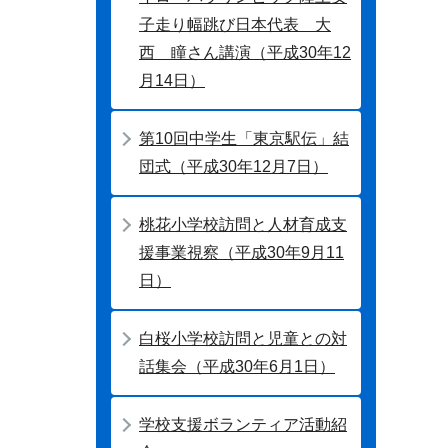
子走り幅跳び日本代表 大
西 瞳さん講演（平成30年12
月14日）
第10回中学生「東京駅伝」結
団式（平成30年12月7日）
桃花小学校訪問と人材育成支
援事業視察（平成30年9月11
日）
白桜小学校訪問と児童との対
話集会（平成30年6月1日）
学校支援ボランティア活動紹