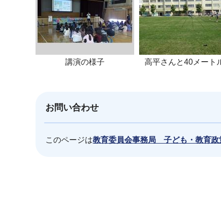
講演の様子
高平さんと40メート
お問い合わせ
このページは
教育委員会事務局 子ども・教育政
本
文
こ