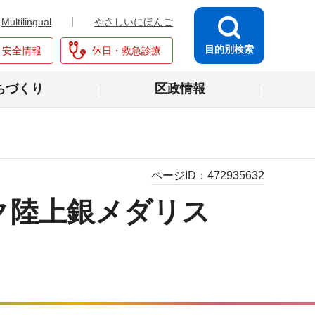
Multilingual
やさしいにほんご
目的別検索
・安全情報
休日・救急診療
ちづくり
区政情報
ページID：
472935632
ック陸上銀メダリス