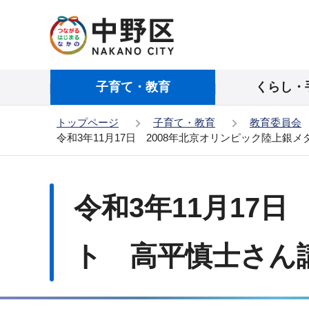
こ
の
ペ
ー
子育て・教育
くらし・
ジ
の
トップページ
子育て・教育
教育委員会
先
令和3年11月17日 2008年北京オリンピック陸上
頭
で
本
す
文
令和3年11月17
こ
こ
か
ト 高平慎士さん
ら