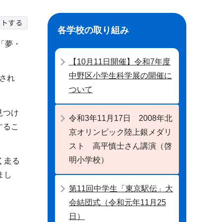
各学校の取り組み
「夢・
【10月11日開催】令和7年度
中野区小学生科学展の開催に
され
ついて
見つけ
令和3年11月17日 2008年北
するこ
京オリンピック陸上銀メダリ
スト 高平慎士さん講演（啓
明小学校）
く走る
まし
第11回中学生「東京駅伝」大
会結団式（令和元年11月25
日）