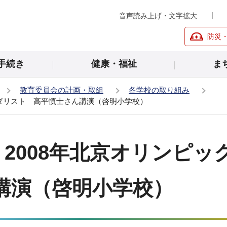
音声読み上げ・文字拡大
防災
手続き
健康・福祉
ま
教育委員会の計画・取組
各学校の取り組み
銀メダリスト 高平慎士さん講演（啓明小学校）
日 2008年北京オリンピ
講演（啓明小学校）