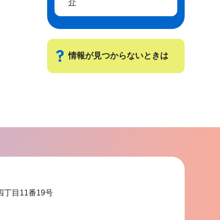
介
情報が見つからないときは
サ
ブ
ナ
ビ
ゲ
ー
シ
ョ
四丁目11番19号
ン
こ