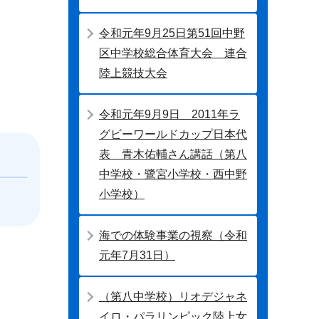
令和元年9月25日第51回中野
区中学校総合体育大会 連合
陸上競技大会
令和元年9月9日 2011年ラ
グビーワールドカップ日本代
表 青木佑輔さん講話（第八
中学校・鷺宮小学校・西中野
小学校）
海での体験事業の視察（令和
元年7月31日）
（第八中学校）リオデジャネ
イロ・パラリンピック陸上女