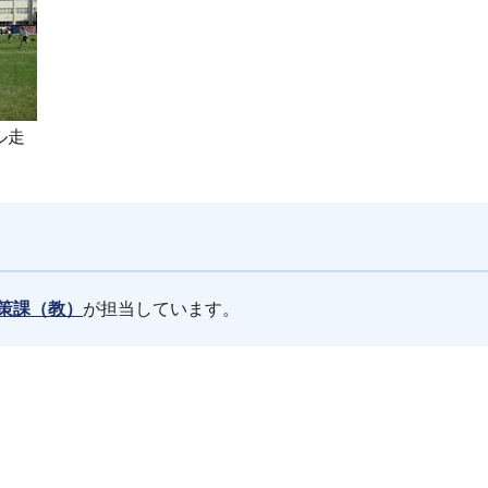
ル走
策課（教）
が担当しています。