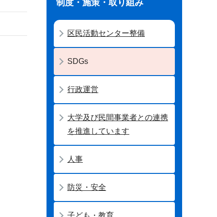
制度・施策・取り組み
区民活動センター整備
SDGs
行政運営
大学及び民間事業者との連携
を推進しています
人事
防災・安全
子ども・教育