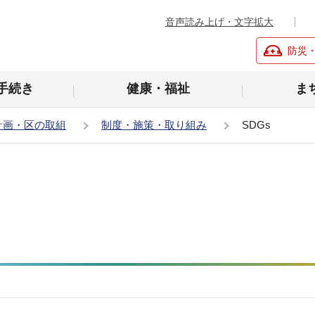
音声読み上げ・文字拡大
防災
手続き
健康・福祉
ま
計画・区の取組
制度・施策・取り組み
SDGs