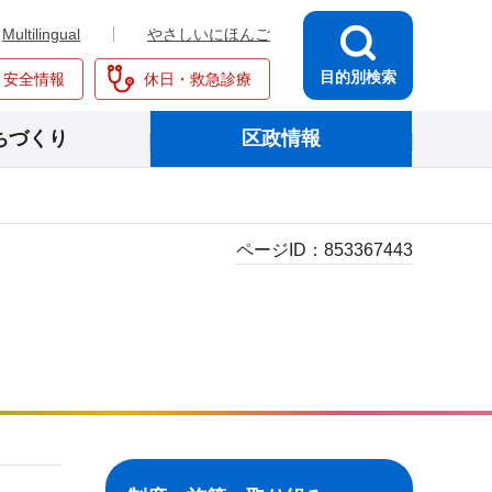
Multilingual
やさしいにほんご
目的別検索
・安全情報
休日・救急診療
ちづくり
区政情報
ページID：
853367443