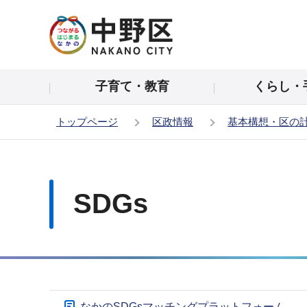
こ
の
ペ
ー
子育て・教育
くらし・
ジ
の
トップページ
区政情報
基本構想・区の
先
頭
本
で
文
す
こ
SDGs
こ
か
ら
サ
なかのSDGsマッチングプラットフォーム