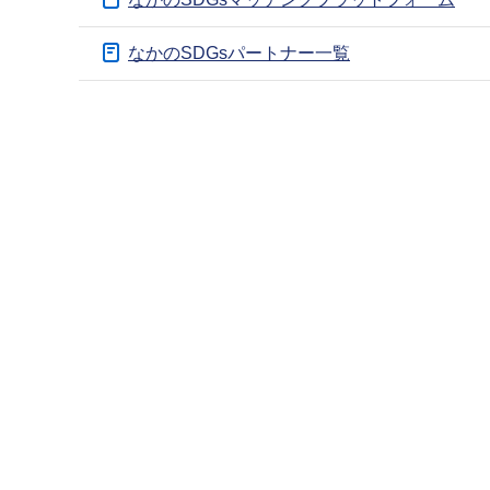
ブ
ナ
なかのSDGsパートナー一覧
ビ
ゲ
本
ー
文
シ
こ
ョ
こ
ン
ま
こ
で
こ
か
ら