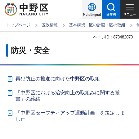
こ
の
ペ
トップページ
区政情報
基本構想・区の計画・区の取組
ー
本
ページID：
873482070
ジ
文
の
防災・安全
こ
先
こ
頭
か
で
再犯防止の推進に向けた中野区の取組
ら
す
「中野区における治安向上の取組みに関する覚
書」の締結
「中野区セーフティアップ運動計画」を策定しま
した
サ
本