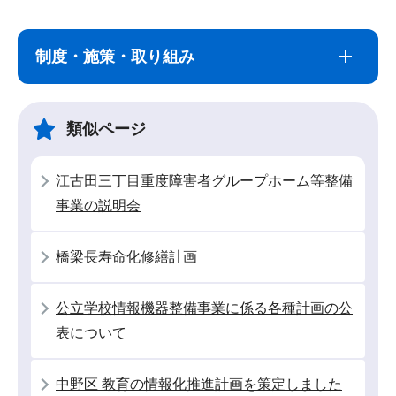
ブ
文
ナ
こ
制度・施策・取り組み
ビ
こ
ゲ
ま
ー
で
類似ページ
シ
ョ
江古田三丁目重度障害者グループホーム等整備
ン
事業の説明会
こ
こ
橋梁長寿命化修繕計画
か
ら
公立学校情報機器整備事業に係る各種計画の公
表について
中野区 教育の情報化推進計画を策定しました