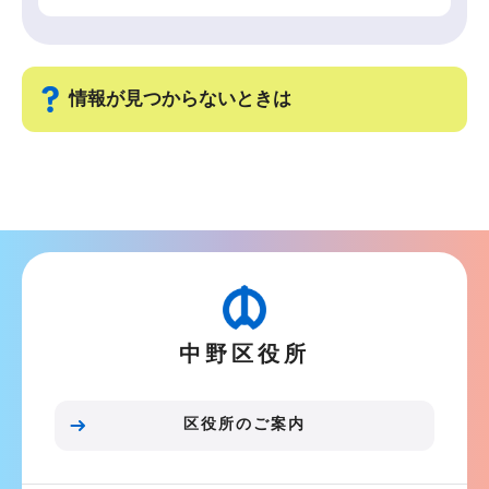
情報が見つからないときは
サ
ブ
ナ
ビ
ゲ
ー
中野区役所
シ
ョ
ン
区役所のご案内
こ
こ