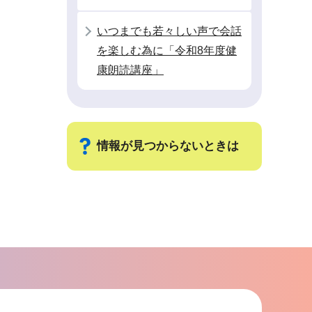
いつまでも若々しい声で会話
を楽しむ為に「令和8年度健
康朗読講座」
情報が見つからないときは
サ
ブ
ナ
ビ
ゲ
ー
シ