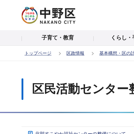
こ
の
ペ
ー
子育て・教育
くらし・
ジ
の
トップページ
区政情報
基本構想・区の
先
頭
本
で
文
す
こ
区民活動センター
こ
か
ら
サ
北部すこやか福祉センターの整備について