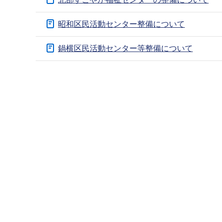
ブ
ナ
昭和区民活動センター整備について
ビ
ゲ
鍋横区民活動センター等整備について
ー
本
シ
文
ョ
こ
ン
こ
こ
ま
こ
で
か
ら