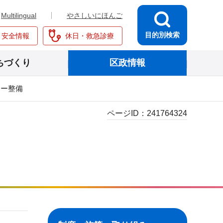
Multilingual
やさしいにほんご
目的別検索
・安全情報
休日・救急診療
ちづくり
区政情報
ター整備
ページID：
241764324