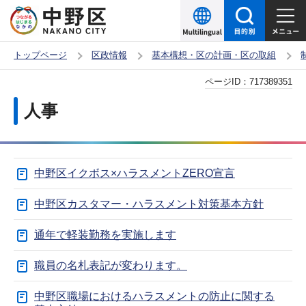
こ
の
ペ
トップページ
区政情報
基本構想・区の計画・区の取組
ー
本
ページID：
717389351
ジ
文
の
人事
こ
先
こ
頭
か
で
中野区イクボス×ハラスメントZERO宣言
ら
す
中野区カスタマー・ハラスメント対策基本方針
通年で軽装勤務を実施します
職員の名札表記が変わります。
中野区職場におけるハラスメントの防止に関する