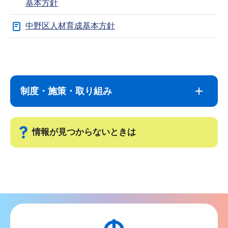
基本方針
中野区人材育成基本方針
サ
本
ブ
文
ナ
こ
制度・施策・取り組み
ビ
こ
ゲ
ま
ー
で
情報が見つからないときは
シ
ョ
サ
ン
ブ
こ
ナ
こ
ビ
か
ゲ
ら