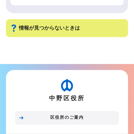
情報が見つからないときは
サ
ブ
ナ
ビ
ゲ
ー
中野区役所
シ
ョ
ン
区役所のご案内
こ
こ