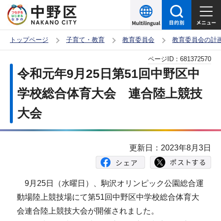
こ
の
ペ
トップページ
子育て・教育
教育委員会
教育委員会の計
ー
本
ページID：
681372570
ジ
文
令和元年9月25日第51回中野区中
の
こ
先
学校総合体育大会 連合陸上競技
こ
頭
大会
か
で
ら
す
更新日：2023年8月3日
9月25日（水曜日）、駒沢オリンピック公園総合運
動場陸上競技場にて第51回中野区中学校総合体育大
会連合陸上競技大会が開催されました。