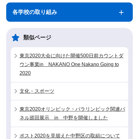
サ
本
ブ
文
各学校の取り組み
ナ
こ
ビ
こ
ゲ
ま
類似ページ
ー
で
シ
東京2020大会に向けた開催500日前カウントダ
ョ
ウン事業in NAKANO One Nakano Going to
ン
2020
こ
こ
文化・スポーツ
か
ら
東京2020オリンピック・パラリンピック関連パ
ネル巡回展示 in 中野を開催しました
ポスト2020を見据えた中野区の取組について