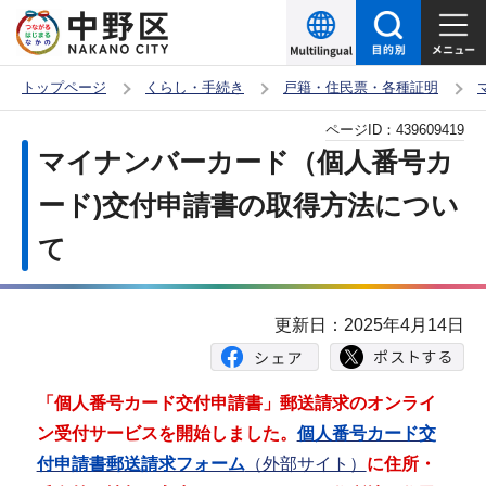
こ
の
ペ
トップページ
くらし・手続き
戸籍・住民票・各種証明
ー
本
ページID：
439609419
ジ
文
マイナンバーカード（個人番号カ
の
こ
先
ード)交付申請書の取得方法につい
こ
頭
て
か
で
ら
す
更新日：2025年4月14日
「個人番号カード交付申請書」郵送請求のオンライ
ン受付サービスを開始しました。
個人番号カード交
付申請書郵送請求フォーム
（外部サイト）
に住所・