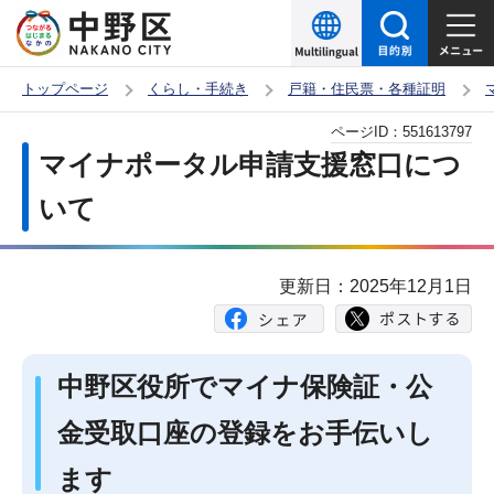
こ
の
ペ
トップページ
くらし・手続き
戸籍・住民票・各種証明
ー
本
ページID：
551613797
ジ
文
マイナポータル申請支援窓口につ
の
こ
先
いて
こ
頭
か
で
ら
更新日：2025年12月1日
す
中野区役所でマイナ保険証・公
金受取口座の登録をお手伝いし
ます