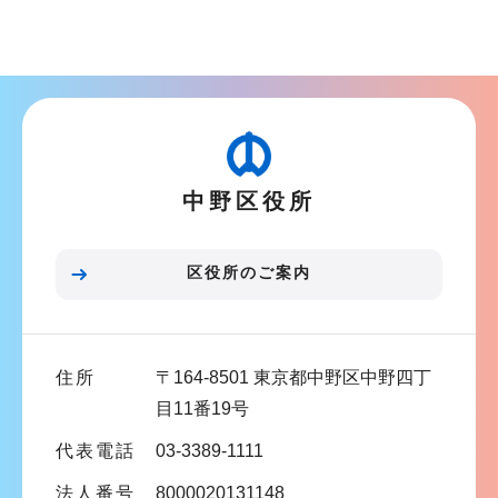
サ
ョ
ブ
ン
ナ
こ
ビ
こ
ゲ
か
ー
ら
中野区役所
シ
ョ
ン
区役所のご案内
こ
こ
ま
住所
〒164-8501 東京都中野区中野四丁
で
目11番19号
代表電話
03-3389-1111
法人番号
8000020131148