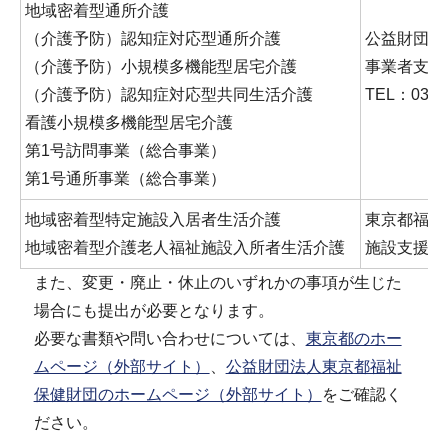
地域密着型通所介護
（介護予防）認知症対応型通所介護
公益財団法
（介護予防）小規模多機能型居宅介護
事業者支援
（介護予防）認知症対応型共同生活介護
TEL：03-33
看護小規模多機能型居宅介護
第1号訪問事業（総合事業）
第1号通所事業（総合事業）
地域密着型特定施設入居者生活介護
東京都福祉
地域密着型介護老人福祉施設入所者生活介護
施設支援課
また、変更・廃止・休止のいずれかの事項が生じた
場合にも提出が必要となります。
必要な書類や問い合わせについては、
東京都のホー
ムページ（外部サイト）
、
公益財団法人東京都福祉
保健財団のホームページ（外部サイト）
をご確認く
ださい。