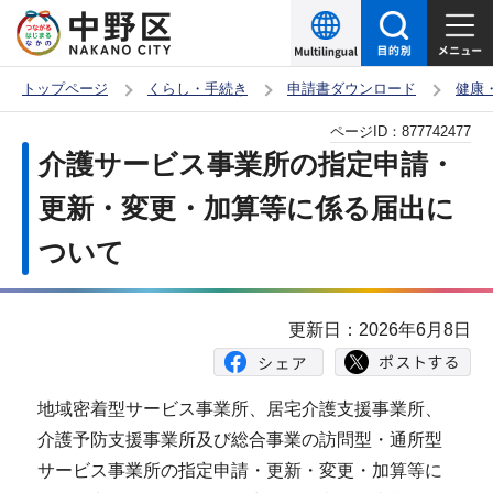
こ
の
ペ
トップページ
くらし・手続き
申請書ダウンロード
健康
ー
本
ページID：
877742477
ジ
文
介護サービス事業所の指定申請・
の
こ
先
更新・変更・加算等に係る届出に
こ
頭
ついて
か
で
ら
す
更新日：2026年6月8日
地域密着型サービス事業所、居宅介護支援事業所、
介護予防支援事業所及び総合事業の訪問型・通所型
サービス事業所の指定申請・更新・変更・加算等に