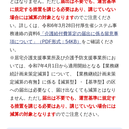
とはなりません。ただし
届出は不要でも、運営基準
に規定する措置を講じる必要はあり、講じていない
場合には減算の対象となります
のでご注意くださ
い。詳しくは、令和6年3月28日付厚生省システム事
務連絡の資料6
「介護給付費算定の届出に係る留意事
項について」（PDF形式：54KB）
をご確認くださ
い。
※居宅介護支援事業所及び介護予防支援事業所にお
いては、令和7年4月1日から適用開始となる【業務継
続計画未策定減算】について、【業務継続計画未策
定減算の有無】に係る【減算型】・【基準型】の区
への届出は必要なく、届け出なくても減算とはなり
ません。ただし
届出は不要でも、運営基準に規定す
る措置を講じる必要はあり、講じていない場合には
減算の対象となります
のでご注意ください。