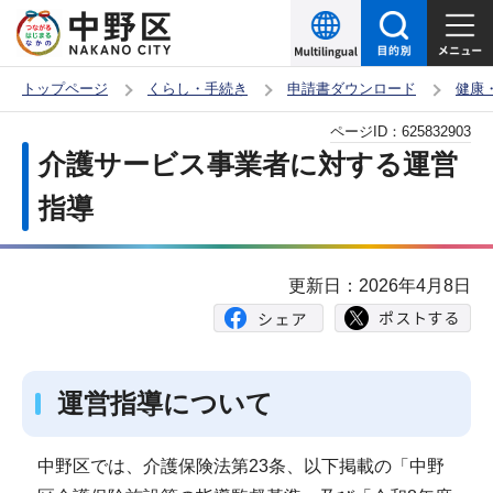
こ
の
ペ
トップページ
くらし・手続き
申請書ダウンロード
健康
ー
本
ページID：
625832903
ジ
文
介護サービス事業者に対する運営
の
こ
先
指導
こ
頭
か
で
ら
更新日：2026年4月8日
す
運営指導について
中野区では、介護保険法第23条、以下掲載の「中野