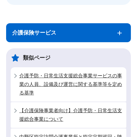
サ
本
ブ
文
介護保険サービス
ナ
こ
ビ
こ
ゲ
ま
類似ページ
ー
で
シ
介護予防・日常生活支援総合事業サービスの事
ョ
業の人員、設備及び運営に関する基準等を定め
ン
る基準
こ
こ
【介護保険事業者向け】介護予防・日常生活支
か
援総合事業について
ら
中野区指定訪問介護事業所と指定定期巡回・随