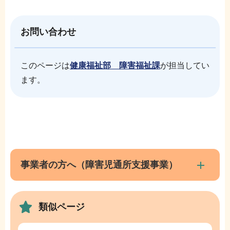
お問い合わせ
このページは
健康福祉部 障害福祉課
が担当してい
ます。
本
サ
文
ブ
こ
ナ
事業者の方へ（障害児通所支援事業）
こ
ビ
ま
ゲ
で
類似ページ
ー
シ