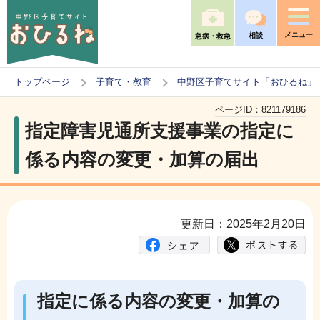
こ
の
メニュー
相談
急病・救急
ペ
ー
トップページ
子育て・教育
中野区子育てサイト「おひるね」
ジ
本
の
ページID：
821179186
文
指定障害児通所支援事業の指定に
先
こ
頭
係る内容の変更・加算の届出
こ
で
か
す
ら
更新日：2025年2月20日
指定に係る内容の変更・加算の