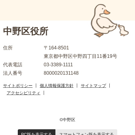
ブ
ナ
ビ
中野区役所
ゲ
ー
住所
〒164-8501
シ
東京都中野区中野四丁目11番19号
ョ
代表電話
03-3389-1111
ン
法人番号
8000020131148
こ
こ
サイトポリシー
個人情報保護方針
サイトマップ
ま
アクセシビリティ
で
©中野区
PC版を表示する
スマートフォン版を表示する