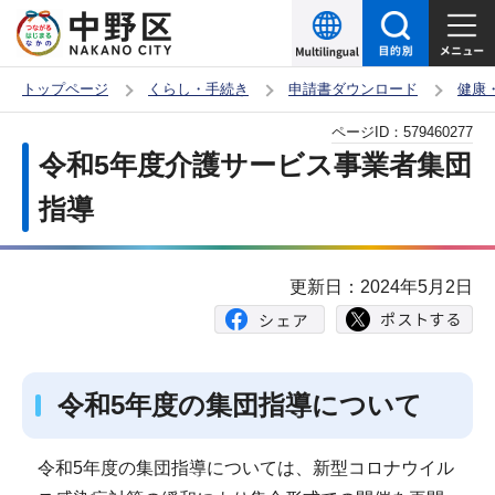
こ
の
ペ
トップページ
くらし・手続き
申請書ダウンロード
健康
ー
本
ページID：
579460277
ジ
文
令和5年度介護サービス事業者集団
の
こ
先
指導
こ
頭
か
で
ら
更新日：2024年5月2日
す
令和5年度の集団指導について
令和5年度の集団指導については、新型コロナウイル