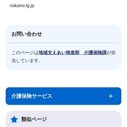
nakano.lg.jp
お問い合わせ
このページは
地域支えあい推進部 介護保険課
が担
当しています。
サ
本
ブ
文
介護保険サービス
ナ
こ
ビ
こ
ゲ
ま
類似ページ
ー
で