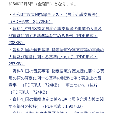
和3年12月3日（金曜日）となります。
・
令和3年度集団指導テキスト（居宅介護支援等）
（PDF形式：2,572KB）
・
資料1_中野区指定居宅介護支援等の事業の人員及
び運営に関する基準等を定める条例（PDF形式：
203KB）
・
資料2_国の解釈基準_指定居宅介護支援等の事業の
人員及び運営に関する基準について（PDF形式：
257KB）
・
資料3_国の留意事項_指定居宅介護支援に要する費
用の額の算定に関する基準の制定に伴う実施上の留
意事 （PDF形式：724KB）
項について（抜粋）
（PDF形式：724KB）
・
資料4_国の報酬改定に係るQA（居宅介護支援に関
する部分の抜粋）（PDF形式：1,907KB）