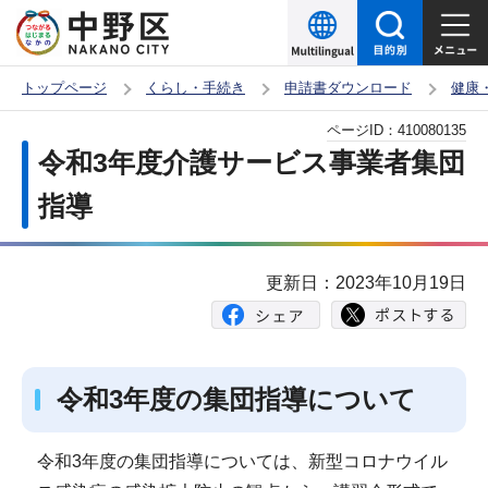
こ
の
ペ
トップページ
くらし・手続き
申請書ダウンロード
健康
ー
本
ページID：
410080135
ジ
文
令和3年度介護サービス事業者集団
の
こ
先
指導
こ
頭
か
で
ら
更新日：2023年10月19日
す
令和3年度の集団指導について
令和3年度の集団指導については、新型コロナウイル