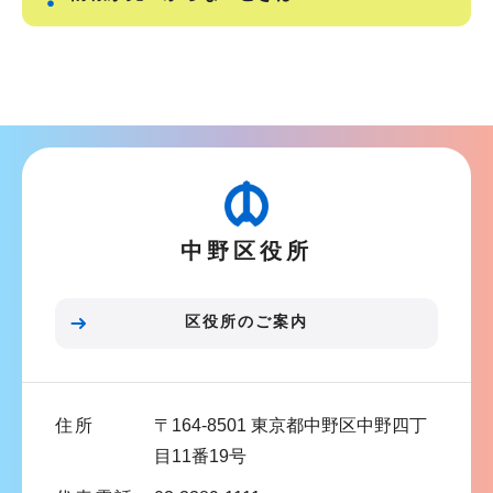
サ
ブ
ナ
ビ
ゲ
ー
中野区役所
シ
ョ
ン
区役所のご案内
こ
こ
ま
住所
〒164-8501 東京都中野区中野四丁
で
目11番19号