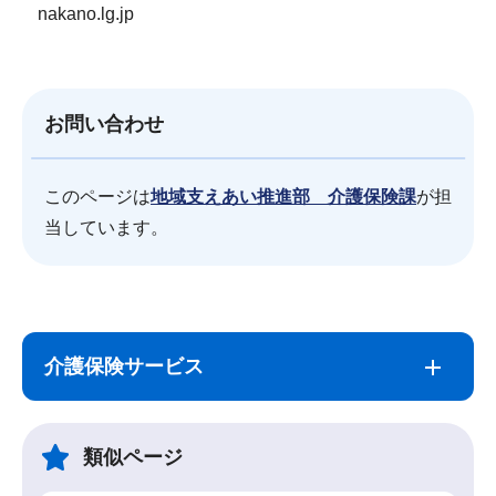
nakano.lg.jp
お問い合わせ
このページは
地域支えあい推進部 介護保険課
が担
当しています。
サ
本
ブ
文
介護保険サービス
ナ
こ
ビ
こ
ゲ
ま
類似ページ
ー
で