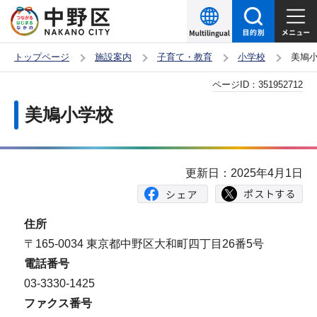
こ
の
ペ
トップページ
施設案内
子育て・教育
小学校
美鳩
ー
本
ページID：
351952712
ジ
文
の
美鳩小学校
こ
先
こ
頭
か
で
更新日：2025年4月1日
ら
す
住所
〒165-0034 東京都中野区大和町四丁目26番5号
電話番号
03-3330-1425
ファクス番号