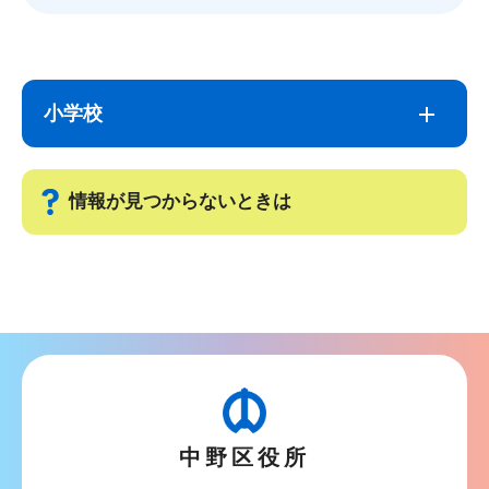
サ
本
ブ
文
小学校
ナ
こ
ビ
こ
ゲ
ま
情報が見つからないときは
ー
で
シ
サ
ョ
ブ
ン
ナ
こ
ビ
こ
ゲ
か
ー
ら
中野区役所
シ
ョ