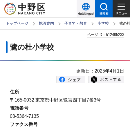
こ
の
ペ
トップページ
施設案内
子育て・教育
小学校
鷺の
ー
本
ページID：
512495233
ジ
文
の
鷺の杜小学校
こ
先
こ
頭
か
で
更新日：2025年4月1日
ら
す
住所
〒165-0032 東京都中野区鷺宮四丁目7番3号
電話番号
03-5364-7135
ファクス番号