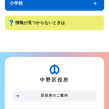
ブ
文
小学校
ナ
こ
ビ
こ
ゲ
ま
情報が見つからないときは
ー
で
シ
サ
ョ
ブ
ン
ナ
こ
ビ
こ
ゲ
か
ー
ら
中野区役所
シ
ョ
ン
区役所のご案内
こ
こ