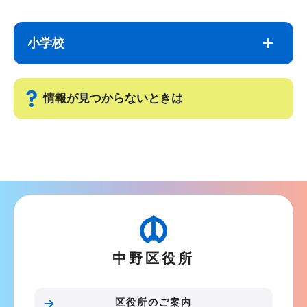
サ
本
ブ
文
小学校
ナ
こ
ビ
こ
ゲ
ま
情報が見つからないときは
ー
で
シ
サ
ョ
ブ
ン
ナ
こ
ビ
こ
ゲ
か
ー
ら
中野区役所
シ
ョ
ン
区役所のご案内