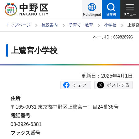
こ
の
ペ
トップページ
施設案内
子育て・教育
小学校
上鷺
ー
本
ページID：
659828996
ジ
文
の
上鷺宮小学校
こ
先
こ
頭
か
で
更新日：2025年4月1日
ら
す
住所
〒165-0031 東京都中野区上鷺宮一丁目24番36号
電話番号
03-3926-6381
ファクス番号