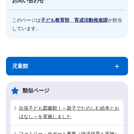
お問い合わせ
このページは
子ども教育部 育成活動推進課
が担当
しています。
サ
本
ブ
文
児童館
ナ
こ
ビ
こ
ゲ
ま
類似ページ
ー
で
シ
出張子ども図書館！～親子でたのしむ絵本とお
ョ
はなし～を実施しました
ン
こ
ファミリー・サポート事業（病児保育も実施）