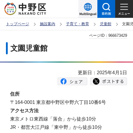
こ
の
ペ
トップページ
施設案内
子育て・教育
児童館
文園
ー
本
ページID：
966673429
ジ
文
の
文園児童館
こ
先
こ
頭
か
で
更新日：2025年4月1日
ら
す
住所
〒164-0001 東京都中野区中野六丁目10番6号
アクセス方法
東京メトロ東西線「落合」から徒歩10分
JR・都営大江戸線「東中野」から徒歩10分