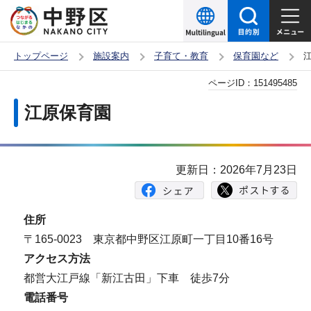
こ
の
ペ
トップページ
施設案内
子育て・教育
保育園など
ー
本
ページID：
151495485
ジ
文
の
江原保育園
こ
先
こ
頭
か
で
更新日：2026年7月23日
ら
す
住所
〒165-0023 東京都中野区江原町一丁目10番16号
アクセス方法
都営大江戸線「新江古田」下車 徒歩7分
電話番号