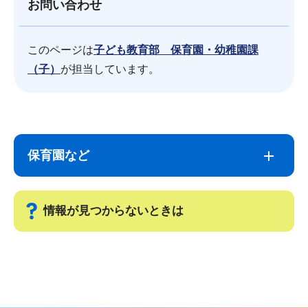
お問い合わせ
このページは
子ども教育部 保育園・幼稚園課
（子）
が担当しています。
サ
本
ブ
文
保育園など
ナ
こ
ビ
こ
ゲ
ま
情報が見つからないときは
ー
で
シ
サ
ョ
ブ
ン
ナ
こ