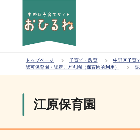
こ
の
ペ
ー
ジ
の
先
トップページ
子育て・教育
中野区子育
頭
認可保育園・認定こども園（保育園的利用）
認
で
本
す
文
こ
江原保育園
こ
か
ら