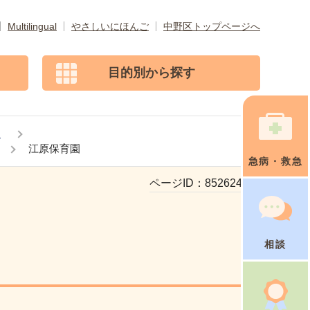
Multilingual
やさしいにほんご
中野区トップページへ
目的別から探す
園
江原保育園
急病・救急
ページID：
852624911
相談