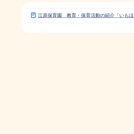
サ
ブ
江原保育園 教育・保育活動の紹介「いもほ
ナ
本
ビ
文
ゲ
こ
ー
こ
シ
ま
ョ
で
ン
こ
こ
か
ら