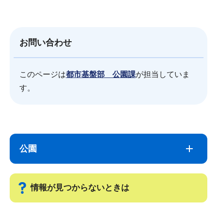
お問い合わせ
このページは
都市基盤部 公園課
が担当していま
す。
サ
本
ブ
文
公園
ナ
こ
ビ
こ
ゲ
ま
情報が見つからないときは
ー
で
シ