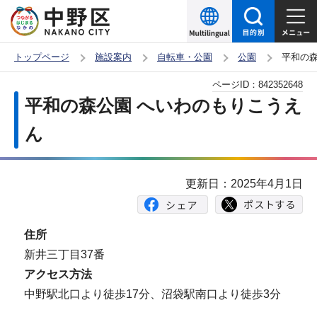
こ
の
ペ
トップページ
施設案内
自転車・公園
公園
平和の森
ー
本
ページID：
842352648
ジ
文
平和の森公園 へいわのもりこうえ
の
こ
先
ん
こ
頭
か
で
ら
更新日：2025年4月1日
す
住所
新井三丁目37番
アクセス方法
中野駅北口より徒歩17分、沼袋駅南口より徒歩3分