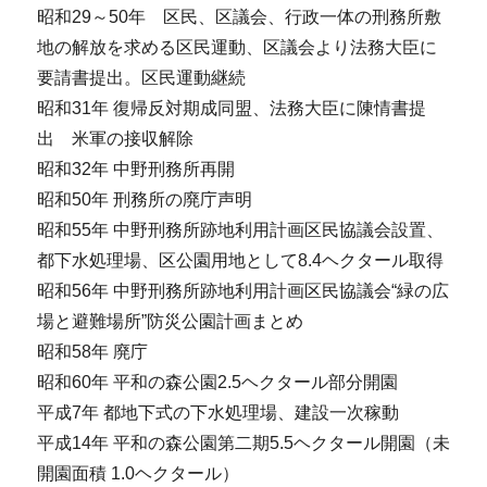
昭和29～50年 区民、区議会、行政一体の刑務所敷
地の解放を求める区民運動、区議会より法務大臣に
要請書提出。区民運動継続
昭和31年 復帰反対期成同盟、法務大臣に陳情書提
出 米軍の接収解除
昭和32年 中野刑務所再開
昭和50年 刑務所の廃庁声明
昭和55年 中野刑務所跡地利用計画区民協議会設置、
都下水処理場、区公園用地として8.4ヘクタール取得
昭和56年 中野刑務所跡地利用計画区民協議会“緑の広
場と避難場所”防災公園計画まとめ
昭和58年 廃庁
昭和60年 平和の森公園2.5ヘクタール部分開園
平成7年 都地下式の下水処理場、建設一次稼動
平成14年 平和の森公園第二期5.5ヘクタール開園（未
開園面積 1.0ヘクタール）