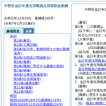
中野区会計年度任用職員任用等取扱要綱
中野区会計年
令和元年12月24日 要綱第165号
(趣旨)
(令和7年1月1日施行)
第1条
この要綱は
(以下単に「会計年
条項目次
沿革
めるもののほか、
本則
(人事評価)
第1条
(趣旨)
第2条
会計年度任
第2条
(人事評価)
(2024要綱
第3条
(給与等、勤務時間その他の勤務
(給与等、勤務時間
条件)
第3条
会計年度任
第4条
(分限及び懲戒処分)
会計年度任用職員
第5条
(服務)
2
会計年度任用職
第6条
(職務に専念する義務の免除)
度任用職員の勤務
第7条
(研修)
(分限及び懲戒処分
第8条
(公務災害補償等)
第4条
会計年度任
第9条
(社会保険等)
2
会計年度任用職
第10条
(健康診断)
(服務)
第11条
(被服)
第5条
会計年度任
第12条
(補則)
(職務に専念する義
附則
第6条
会計年度任
附則
(2020年10月7日要綱第176号)
号)
、
職員の職務に
附則
(2024年12月24日要綱第224号)