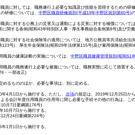
用職員に対しては、職務遂行上必要な知識及び技能を習得するための研
員の研修については、
中野区職員研修規則
(平成19年中野区規則第60号)
用職員に対する公務上の災害又は通勤による災害に対する補償について
等に関する条例
(昭和43年特別区人事・厚生事務組合条例第8号)
及び労働
用職員に対する社会保険等の適用については、地方公務員等共済組合法
(
123号)
、厚生年金保険法
(昭和29年法律第115号)
及び雇用保険法
(昭和
用職員の健康診断の実施については、
中野区職員健康管理規則
(昭和51
用職員の職務遂行上必要な被服については、職務実態に応じて措置する
176・一部改正)
定めるもののほか、必要な事項は、別に定める。
20年4月1日から施行する。
ただし、
次項
の規定は、2019年12月25日
による会計年度任用職員の任用等に関し必要な手続その他の行為は、こ
年10月7日
要綱第176号)
0年10月7日から施行する。
年12月24日
要綱第224号)
25年1月1日から施行する。