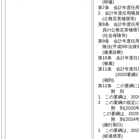
(研修)
第7条
会計年度任
2
会計年度任用職
(公務災害補償等)
第8条
会計年度任
員の公務災害補償
(社会保険等)
第9条
会計年度任
険法
(平成9年法律第
(健康診断)
第10条
会計年度任
(被服)
第11条
会計年度任
(2020要綱
(補則)
第12条
この要綱に
附
則
1
この要綱は、20
2
この要綱の規定
附
則
(2020
この要綱は、202
附
則
(2024
(施行期日)
1
この要綱は、20
(経過措置)