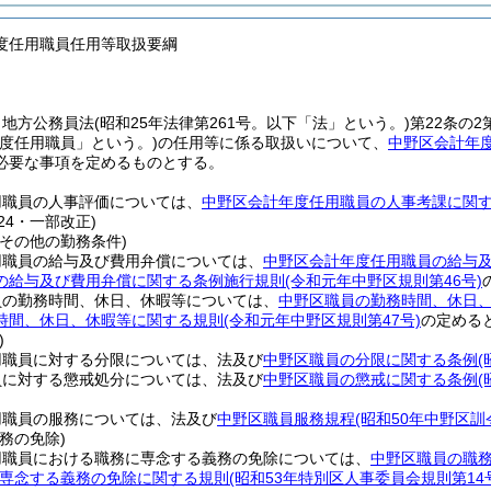
度任用職員任用等取扱要綱
、地方公務員法
(昭和25年法律第261号。以下「法」という。)
第22条の
度任用職員」という。)
の任用等に係る取扱いについて、
中野区会計年
必要な事項を定めるものとする。
用職員の人事評価については、
中野区会計年度任用職員の人事考課に関
224・一部改正)
その他の勤務条件)
用職員の給与及び費用弁償については、
中野区会計年度任用職員の給与
の給与及び費用弁償に関する条例施行規則
(令和元年中野区規則第46号)
員の勤務時間、休日、休暇等については、
中野区職員の勤務時間、休日
時間、休日、休暇等に関する規則
(令和元年中野区規則第47号)
の定める
)
用職員に対する分限については、法及び
中野区職員の分限に関する条例
(
員に対する懲戒処分については、法及び
中野区職員の懲戒に関する条例
(
用職員の服務については、法及び
中野区職員服務規程
(昭和50年中野区訓
務の免除)
用職員における職務に専念する義務の免除については、
中野区職員の職
専念する義務の免除に関する規則
(昭和53年特別区人事委員会規則第14