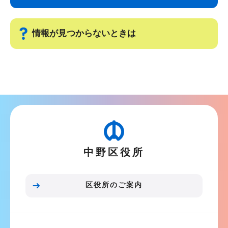
ビ
こ
ゲ
ま
ー
で
情報が見つからないときは
シ
ョ
サ
ン
ブ
こ
ナ
こ
ビ
か
ゲ
ら
ー
中野区役所
シ
ョ
ン
区役所のご案内
こ
こ
ま