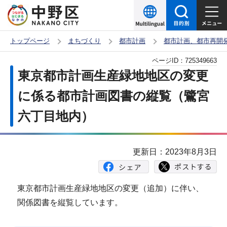
こ
の
ペ
トップページ
まちづくり
都市計画
都市計画、都市再開
ー
本
ページID：
725349663
ジ
文
東京都市計画生産緑地地区の変更
の
こ
先
に係る都市計画図書の縦覧（鷺宮
こ
頭
六丁目地内）
か
で
ら
す
更新日：2023年8月3日
東京都市計画生産緑地地区の変更（追加）に伴い、
関係図書を縦覧しています。