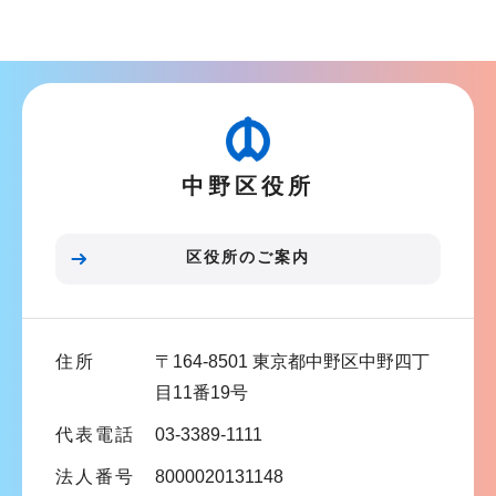
ョ
ブ
ン
ナ
こ
ビ
こ
ゲ
か
ー
ら
中野区役所
シ
ョ
ン
区役所のご案内
こ
こ
ま
住所
〒164-8501 東京都中野区中野四丁
で
目11番19号
代表電話
03-3389-1111
法人番号
8000020131148