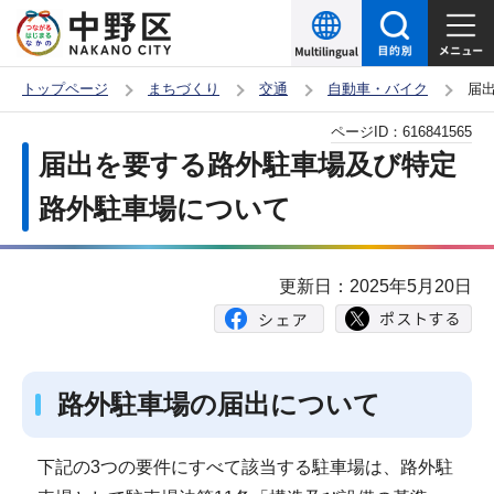
こ
の
ペ
トップページ
まちづくり
交通
自動車・バイク
届
ー
本
ページID：
616841565
ジ
文
届出を要する路外駐車場及び特定
の
こ
先
路外駐車場について
こ
頭
か
で
ら
更新日：2025年5月20日
す
路外駐車場の届出について
下記の3つの要件にすべて該当する駐車場は、路外駐