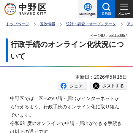
こ
の
ペ
トップページ
区政情報
統計・調査・オープンデータ
ア
ー
本
ページID：
551153857
ジ
文
行政手続のオンライン化状況につ
の
こ
先
いて
こ
頭
か
で
ら
更新日：2026年5月15日
す
中野区では、区への申請・届出がインターネットか
ら行えるよう、行政手続のオンライン化に取り組ん
でいます。
令和6年度のオンラインで申請・届出ができる手続き
は以下の通りです。