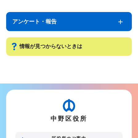
サ
本
ブ
文
アンケート・報告
ナ
こ
ビ
こ
ゲ
ま
情報が見つからないときは
ー
で
シ
サ
ョ
ブ
ン
ナ
こ
ビ
こ
ゲ
か
ー
ら
中野区役所
シ
ョ
ン