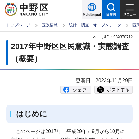
こ
の
ペ
トップページ
区政情報
統計・調査・オープンデータ
区
ー
本
ページID：
539370712
ジ
文
2017年中野区区民意識・実態調査
の
こ
先
（概要）
こ
頭
か
で
ら
更新日：2023年11月29日
す
はじめに
このページは2017年（平成29年）9月から10月に