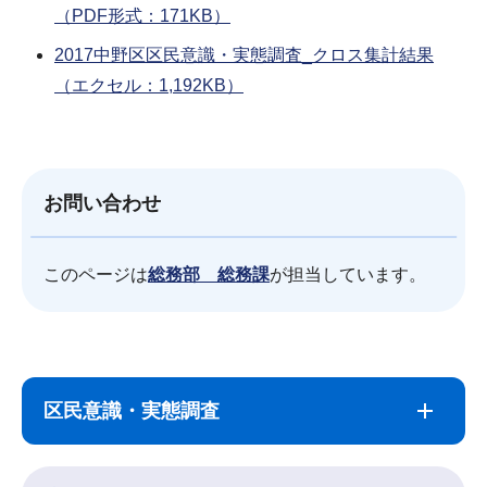
（PDF形式：171KB）
2017中野区区民意識・実態調査_クロス集計結果
（エクセル：1,192KB）
お問い合わせ
このページは
総務部 総務課
が担当しています。
サ
本
ブ
文
区民意識・実態調査
ナ
こ
ビ
こ