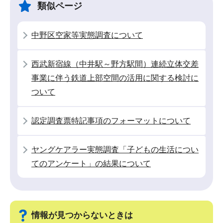
ゲ
ま
類似ページ
ー
で
シ
中野区空家等実態調査について
ョ
ン
西武新宿線（中井駅～野方駅間）連続立体交差
こ
事業に伴う鉄道上部空間の活用に関する検討に
こ
ついて
か
ら
認定調査票特記事項のフォーマットについて
ヤングケアラー実態調査「子どもの生活につい
てのアンケート」の結果について
情報が見つからないときは