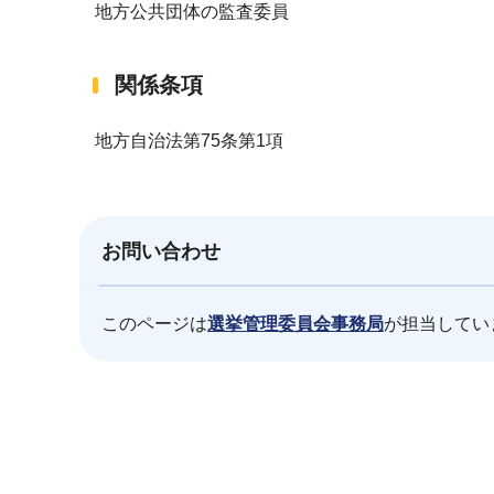
地方公共団体の監査委員
関係条項
地方自治法第75条第1項
お問い合わせ
このページは
選挙管理委員会事務局
が担当してい
本
文
こ