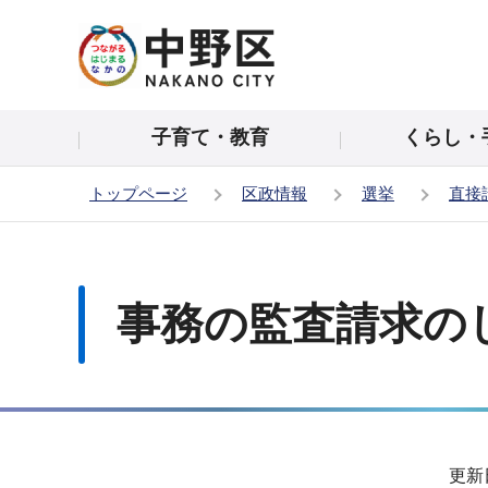
こ
の
ペ
ー
子育て・教育
くらし・
ジ
の
トップページ
区政情報
選挙
直接
先
頭
本
で
文
す
こ
事務の監査請求の
こ
か
ら
サ
更新