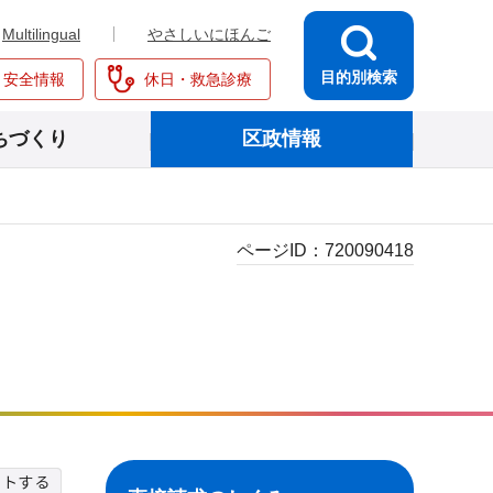
Multilingual
やさしいにほんご
目的別検索
・安全情報
休日・救急診療
ちづくり
区政情報
ページID：
720090418