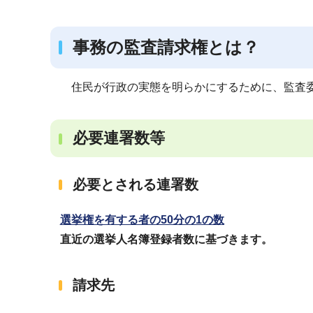
ブ
ナ
事務の監査請求権とは？
ビ
ゲ
ー
住民が行政の実態を明らかにするために、監査委
シ
ョ
必要連署数等
ン
こ
必要とされる連署数
こ
か
選挙権を有する者の50分の1の数
ら
直近の選挙人名簿登録者数に基づきます。
請求先