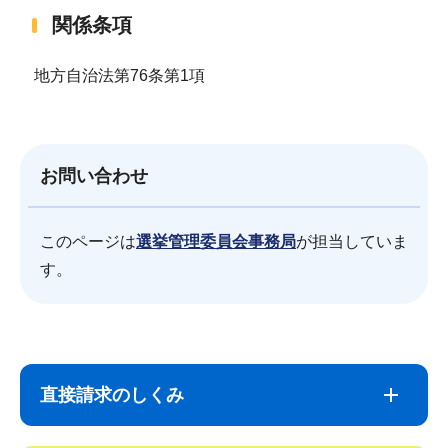
関係条項
地方自治法第76条第1項
お問い合わせ
このページは
選挙管理委員会事務局
が担当していま
す。
サ
本
ブ
文
直接請求のしくみ
ナ
こ
ビ
こ