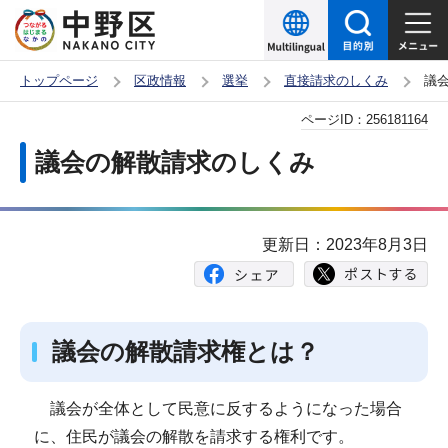
こ
の
ペ
トップページ
区政情報
選挙
直接請求のしくみ
議
ー
本
ページID：
256181164
ジ
文
の
議会の解散請求のしくみ
こ
先
こ
頭
か
で
更新日：2023年8月3日
ら
す
議会の解散請求権とは？
議会が全体として民意に反するようになった場合
に、住民が議会の解散を請求する権利です。