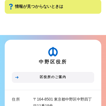
ゲ
ま
情報が見つからないときは
ー
で
シ
サ
ョ
ブ
ン
ナ
こ
ビ
こ
ゲ
か
ー
ら
中野区役所
シ
ョ
ン
区役所のご案内
こ
こ
ま
住所
〒164-8501 東京都中野区中野四丁
で
目11番19号