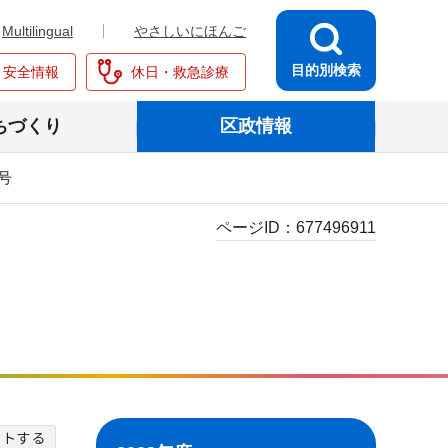
Multilingual
やさしいにほんご
目的別検索
・安全情報
休日・救急診療
ちづくり
区政情報
日号
ページID：
677496911