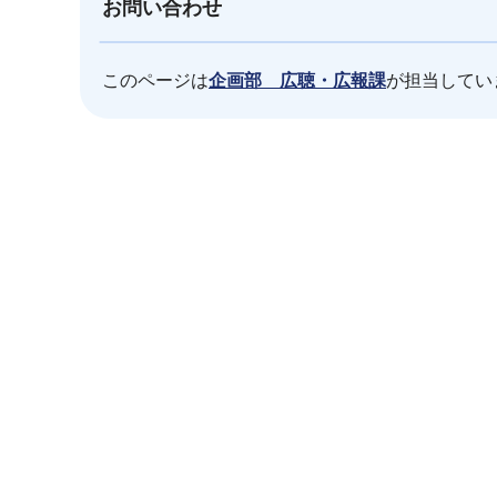
お問い合わせ
このページは
企画部 広聴・広報課
が担当してい
本
文
こ
こ
ま
で