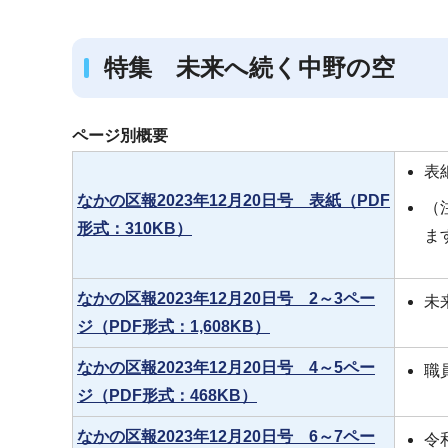
ブ
ナ
特集 未来へ続く中野の空
ビ
ゲ
ー
ページ別概要
シ
表
ョ
なかの区報2023年12月20日号 表紙（PDF
（
ン
形式：310KB）
ま
こ
こ
か
なかの区報2023年12月20日号 2～3ペー
未
ら
ジ（PDF形式：1,608KB）
なかの区報2023年12月20日号 4～5ペー
職
ジ（PDF形式：468KB）
なかの区報2023年12月20日号 6～7ペー
令