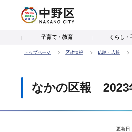
こ
の
ペ
ー
子育て・教育
くらし・
ジ
の
トップページ
区政情報
広聴・広報
先
頭
本
で
文
す
こ
なかの区報 2023
こ
か
ら
サ
更新日：