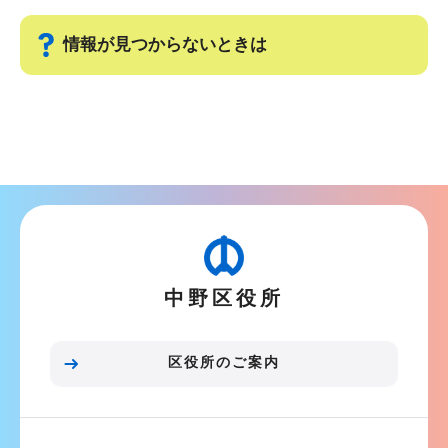
ビ
こ
ゲ
ま
情報が見つからないときは
ー
で
シ
サ
ョ
ブ
ン
ナ
こ
ビ
こ
ゲ
か
ー
ら
シ
中野区役所
ョ
ン
こ
区役所のご案内
こ
ま
で