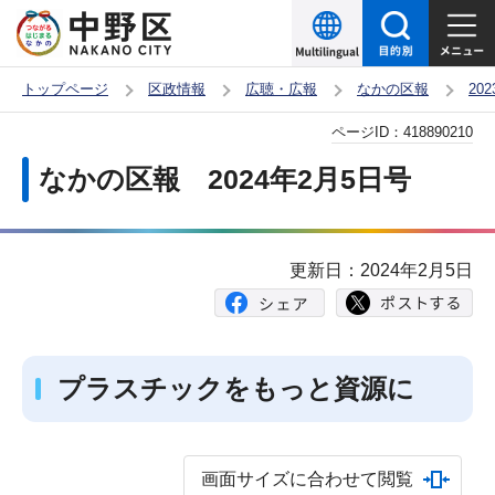
こ
の
ペ
トップページ
区政情報
広聴・広報
なかの区報
20
ー
本
ページID：
418890210
ジ
文
の
なかの区報 2024年2月5日号
こ
先
こ
頭
か
で
更新日：2024年2月5日
ら
す
プラスチックをもっと資源に
画面サイズに合わせて閲覧