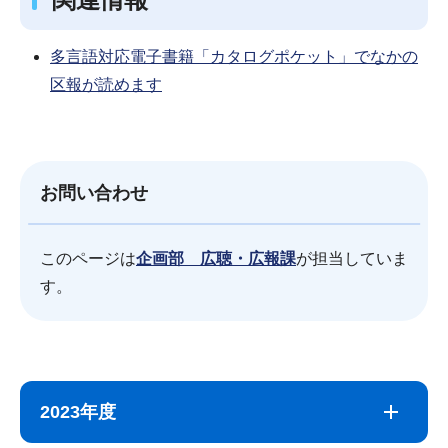
多言語対応電子書籍「カタログポケット」でなかの
区報が読めます
お問い合わせ
このページは
企画部 広聴・広報課
が担当していま
す。
サ
本
ブ
文
2023年度
ナ
こ