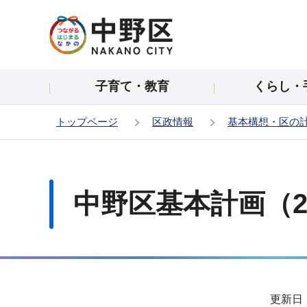
こ
の
ペ
ー
子育て・教育
くらし・
ジ
の
トップページ
区政情報
基本構想・区の
先
頭
本
で
文
す
こ
中野区基本計画（20
こ
か
ら
サ
更新日：