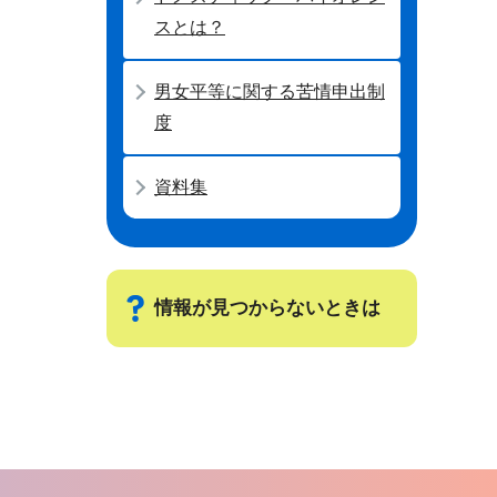
スとは？
男女平等に関する苦情申出制
度
資料集
情報が見つからないときは
サ
ブ
ナ
ビ