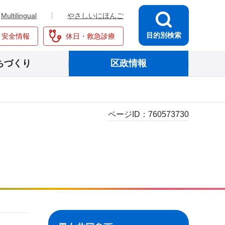
Multilingual
やさしいにほんご
目的別検索
・安全情報
休日・救急診療
ちづくり
区政情報
ページID：
760573730