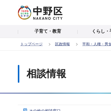
こ
の
ペ
ー
子育て・教育
くらし・
ジ
の
トップページ
区政情報
平和・人権・男
先
頭
本
で
文
す
こ
相談情報
こ
か
ら
サ
その他の相談窓口