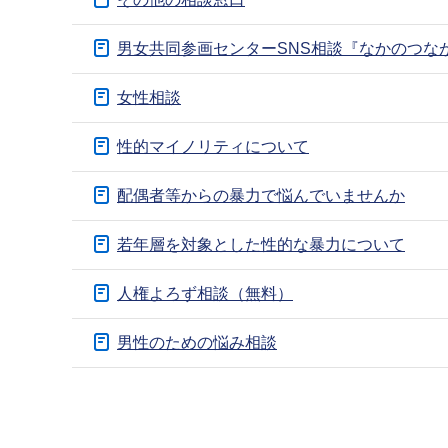
ブ
ナ
男女共同参画センターSNS相談『なかのつなが
ビ
ゲ
女性相談
ー
性的マイノリティについて
シ
ョ
配偶者等からの暴力で悩んでいませんか
ン
こ
若年層を対象とした性的な暴力について
こ
か
人権よろず相談（無料）
ら
男性のための悩み相談
本
文