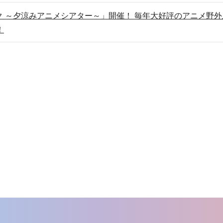
 ～夕涼みアニメシアター～」開催！ 毎年大好評のアニメ野外
！