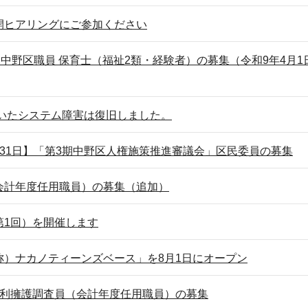
開ヒアリングにご参加ください
】中野区職員 保育士（福祉2類・経験者）の募集（令和9年4月1
ていたシステム障害は復旧しました。
31日】「第3期中野区人権施策推進審議会」区民委員の募集
会計年度任用職員）の募集（追加）
第1回）を開催します
称）ナカノティーンズベース」を8月1日にオープン
権利擁護調査員（会計年度任用職員）の募集