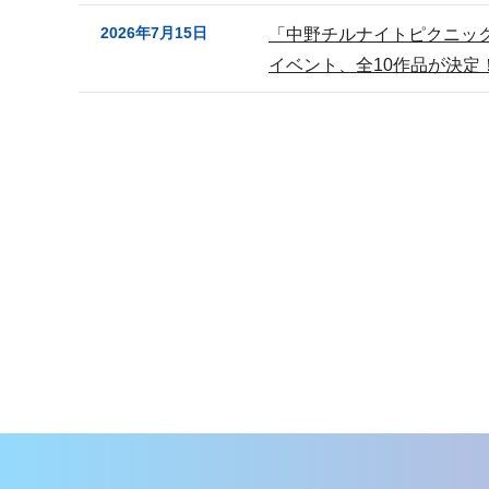
2026年7月15日
「中野チルナイトピクニック
イベント、全10作品が決定
本
文
こ
こ
ま
で