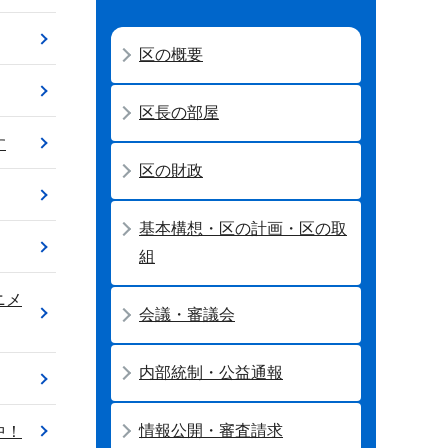
区の概要
区長の部屋
す
区の財政
基本構想・区の計画・区の取
組
ニメ
会議・審議会
内部統制・公益通報
情報公開・審査請求
中！