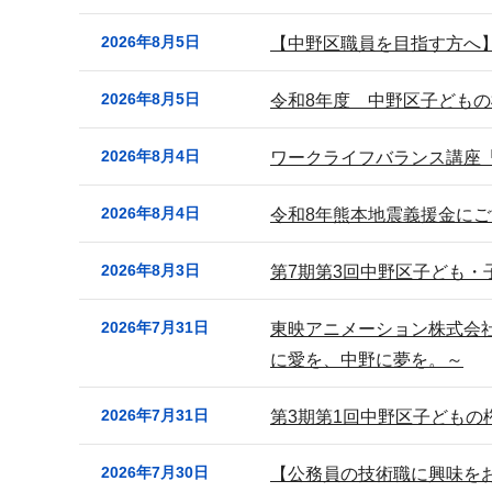
ナ
2026年8月5日
【中野区職員を目指す方へ
ビ
ゲ
2026年8月5日
令和8年度 中野区子ども
ー
シ
2026年8月4日
ワークライフバランス講座
ョ
ン
2026年8月4日
令和8年熊本地震義援金に
こ
2026年8月3日
第7期第3回中野区子ども・
こ
か
2026年7月31日
東映アニメーション株式会
ら
に愛を、中野に夢を。～
2026年7月31日
第3期第1回中野区子どもの
2026年7月30日
【公務員の技術職に興味を