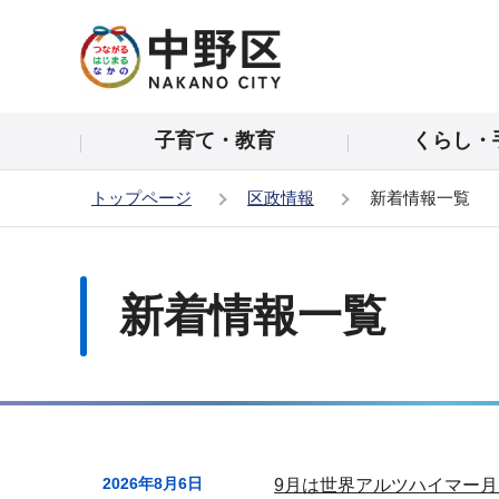
こ
の
ペ
ー
子育て・教育
くらし・
ジ
の
トップページ
区政情報
新着情報一覧
先
頭
本
で
文
す
新着情報一覧
こ
こ
か
ら
サ
2026年8月6日
9月は世界アルツハイマー
ブ