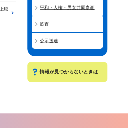
平和・人権・男女共同参画
上映
監査
公示送達
情報が見つからないときは
サ
ブ
ナ
ビ
ゲ