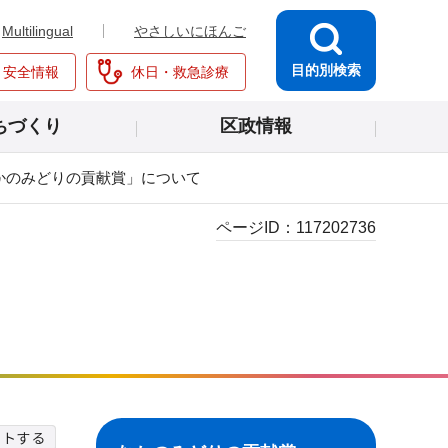
Multilingual
やさしいにほんご
目的別検索
・安全情報
休日・救急診療
ちづくり
区政情報
かのみどりの貢献賞」について
ページID：
117202736