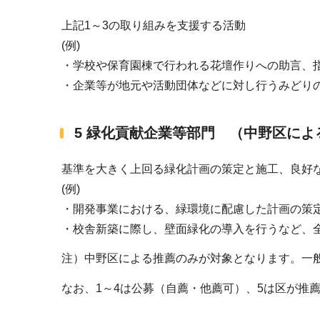
上記1～3の取り組みを支援する活動
(例)
・学校や保育園棟で行われる花壇作りへの助言、
・企業等が地元や活動団体などに対し行うみどり
5 緑化貢献企業等部門 （中野区に
基準を大きく上回る緑化計画の策定と施工、良好
(例)
・開発事業における、緑環境に配慮した計画の策
・校舎新築に際し、壁面緑化の導入を行うなど、
注）中野区による推薦のみが対象となります。一
なお、1～4は公募（自薦・他薦可）、5は区が推