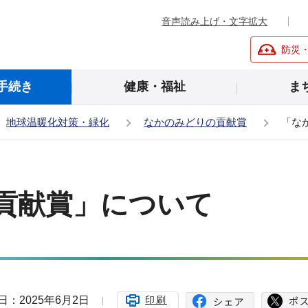
音声読み上げ・文字拡大
防災
手続き
健康・福祉
ま
地球温暖化対策・緑化
なかのみどりの貢献賞
「な
貢献賞」について
日：2025年6月2日
印刷