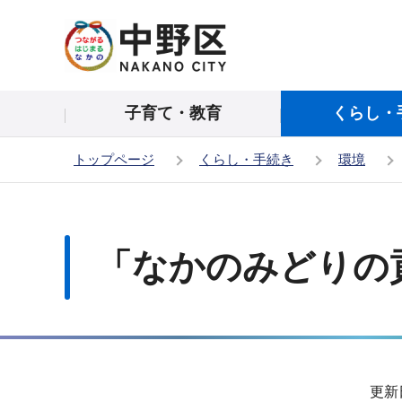
こ
の
ペ
ー
子育て・教育
くらし・
ジ
の
トップページ
くらし・手続き
環境
先
頭
本
で
文
す
こ
「なかのみどりの
こ
か
ら
サ
更新