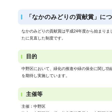
ブ
ナ
「なかのみどりの貢献賞」に
ビ
ゲ
ー
なかのみどりの貢献賞は平成24年度から始まりま
シ
たに見直した制度です。
ョ
ン
目的
こ
こ
中野区において、緑化の推進や緑の保全に関し功
か
を期待し実施しています。
ら
主催等
主催：中野区