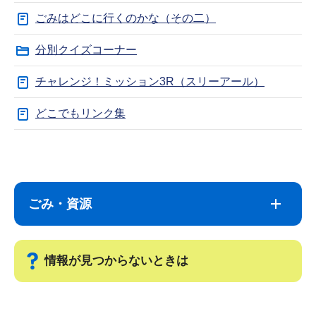
ごみはどこに行くのかな（その二）
分別クイズコーナー
チャレンジ！ミッション3R（スリーアール）
どこでもリンク集
サ
本
ブ
文
ナ
こ
ごみ・資源
ビ
こ
ゲ
ま
ー
で
情報が見つからないときは
シ
ョ
サ
ン