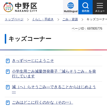
こ
の
ペ
トップページ
くらし・手続き
ごみ・資源
キッズコーナ
ー
本
ページID：
697805776
ジ
文
の
キッズコーナー
こ
先
こ
頭
か
で
きっずぺーじにようこそ
ら
す
小学生用ごみ減量啓発冊子「減らそうごみ」を発
行しています
減（へ）らそうごみ―できることからはじめよう
―
ごみはどこに行くのかな（その一）