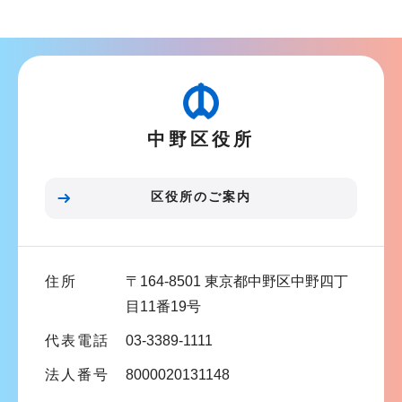
ブ
こ
ナ
こ
ビ
か
ゲ
ら
ー
中野区役所
シ
ョ
ン
区役所のご案内
こ
こ
ま
住所
〒164-8501 東京都中野区中野四丁
で
目11番19号
代表電話
03-3389-1111
法人番号
8000020131148