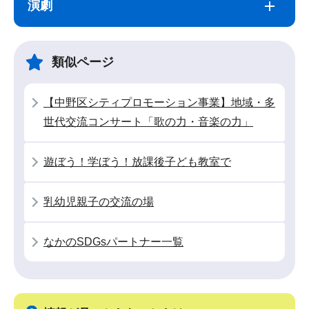
演劇
ナ
こ
ビ
こ
ゲ
ま
類似ページ
ー
で
シ
【中野区シティプロモーション事業】地域・多
ョ
世代交流コンサート「歌の力・音楽の力」
ン
こ
遊ぼう！学ぼう！放課後子ども教室で
こ
か
乳幼児親子の交流の場
ら
なかのSDGsパートナー一覧