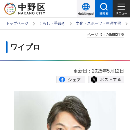
こ
の
ペ
トップページ
くらし・手続き
文化・スポーツ・生涯学習
ー
本
ページID：
745993178
ジ
文
の
ワイプロ
こ
先
こ
頭
か
で
更新日：2025年5月12日
ら
す