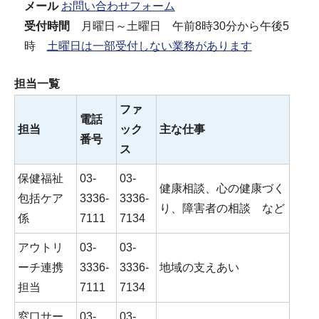
メール
お問い合わせフォーム
受付時間
月曜日～土曜日 午前8時30分から午後5
時
土曜日は一部受付しない業務があります
担当一覧
ファ
電話
担当
ック
主な仕事
番号
ス
保健福祉
03‐
03‐
健康相談、心の健康づく
包括ケア
3336‐
3336‐
り、障害者の相談 など
係
7111
7134
アウトリ
03‐
03‐
ーチ連携
3336‐
3336‐
地域の支えあい
担当
7111
7134
窓口サー
03‐
03‐