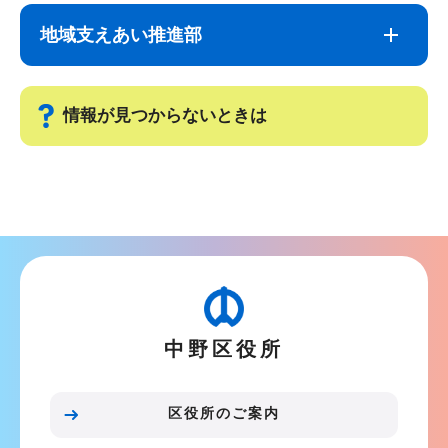
ブ
文
地域支えあい推進部
ナ
こ
ビ
こ
ゲ
ま
情報が見つからないときは
ー
で
シ
サ
ョ
ブ
ン
ナ
こ
ビ
こ
ゲ
か
ー
ら
中野区役所
シ
ョ
ン
区役所のご案内
こ