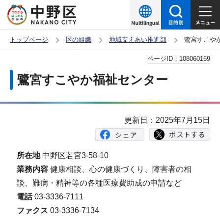
こ
の
ペ
トップページ
区の組織
地域支えあい推進部
鷺宮すこや
ー
本
ページID：
108060169
ジ
文
の
鷺宮すこやか福祉センター
こ
先
こ
頭
か
で
更新日：2025年7月15日
ら
す
所在地
中野区若宮3-58-10
業務内容
健康相談、心の健康づくり、障害者の相
談、難病・精神等の各種医療費助成の申請など
電話
03-3336-7111
ファクス
03-3336-7134