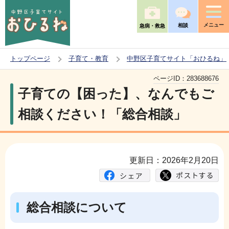
こ
の
メニュー
相談
急病・救急
ペ
ー
トップページ
子育て・教育
中野区子育てサイト「おひるね」
ジ
本
の
ページID：
283688676
文
子育ての【困った】、なんでもご
先
こ
頭
相談ください！「総合相談」
こ
で
か
す
ら
更新日：2026年2月20日
総合相談について