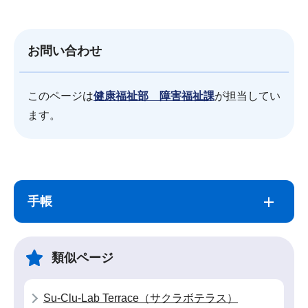
お問い合わせ
このページは
健康福祉部 障害福祉課
が担当してい
ます。
サ
本
ブ
文
手帳
ナ
こ
ビ
こ
ゲ
ま
類似ページ
ー
で
シ
Su-Clu-Lab Terrace（サクラボテラス）