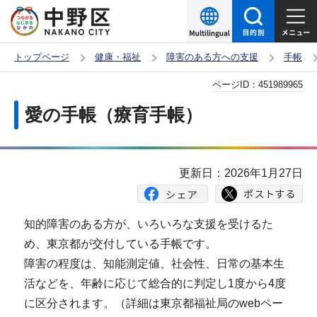
こ
の
ペ
トップページ
健康・福祉
障害のある方への支援
手帳
ー
本
ページID：
451989965
ジ
文
の
愛の手帳（療育手帳）
こ
先
こ
頭
か
で
更新日：2026年1月27日
ら
す
知的障害のある方が、いろいろな支援を受けるた
め、東京都が交付している手帳です。
障害の程度は、知能測定値、社会性、日常の基本生
活などを、年齢に応じて総合的に判定し1度から4度
に区分されます。（詳細は東京都福祉局のwebペー