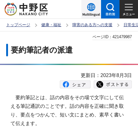
こ
の
ペ
トップページ
健康・福祉
障害のある方への支援
日常生
ー
本
ページID：
421479987
ジ
文
の
要約筆記者の派遣
こ
先
こ
頭
か
で
更新日：2023年8月3日
ら
す
要約筆記とは、話の内容をその場で文字にして伝
える筆記通訳のことです。話の内容を正確に聞き取
り、要点をつかんで、短い文にまとめ、素早く書い
て伝えます。