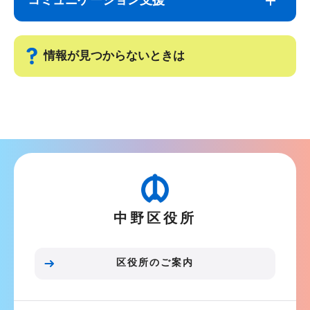
コミュニケーション支援
ナ
こ
ビ
こ
ゲ
ま
情報が見つからないときは
ー
で
シ
サ
ョ
ブ
ン
ナ
こ
ビ
こ
ゲ
か
ー
ら
中野区役所
シ
ョ
ン
区役所のご案内
こ
こ