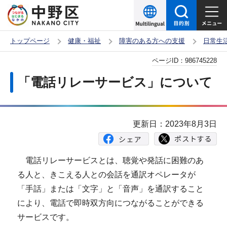
こ
の
ペ
トップページ
健康・福祉
障害のある方への支援
日常生
ー
本
ページID：
986745228
ジ
文
の
「電話リレーサービス」について
こ
先
こ
頭
か
で
更新日：2023年8月3日
ら
す
電話リレーサービスとは、聴覚や発話に困難のあ
る人と、きこえる人との会話を通訳オペレータが
「手話」または「文字」と「音声」を通訳すること
により、電話で即時双方向につながることができる
サービスです。