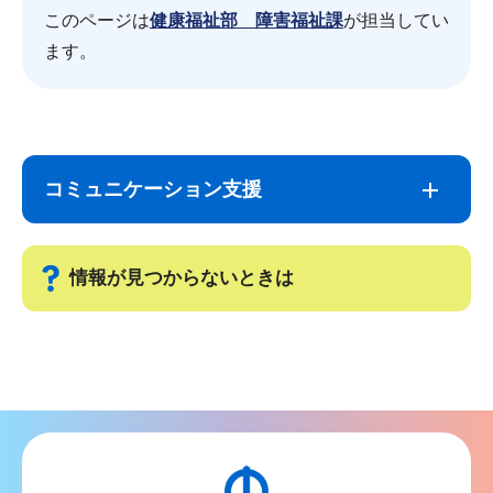
このページは
健康福祉部 障害福祉課
が担当してい
ます。
サ
本
ブ
文
コミュニケーション支援
ナ
こ
ビ
こ
ゲ
ま
情報が見つからないときは
ー
で
シ
サ
ョ
ブ
ン
ナ
こ
ビ
こ
ゲ
か